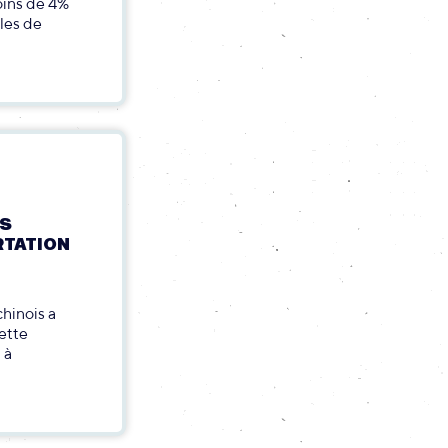
oins de 4%
lles de
ES
RTATION
hinois a
ette
 à