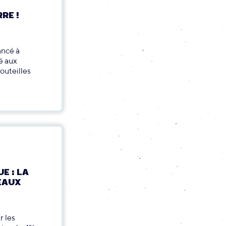
RE !
ancé à
é aux
outeilles
E : LA
EAUX
r les