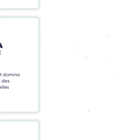
À
E
fet domino
t des
elles