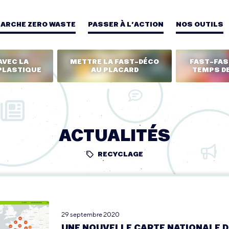
MARCHE ZERO WASTE
PASSER À L’ACTION
NOS OUTILS
AVEC LA
METTRE LA FAST-DÉCO
FAST-FASH
PLASTIQUE
AU PLACARD
TEMPS DE
ACTUALITÉS
RECYCLAGE
29 septembre 2020
UNE NOUVELLE CARTE NATIONALE 