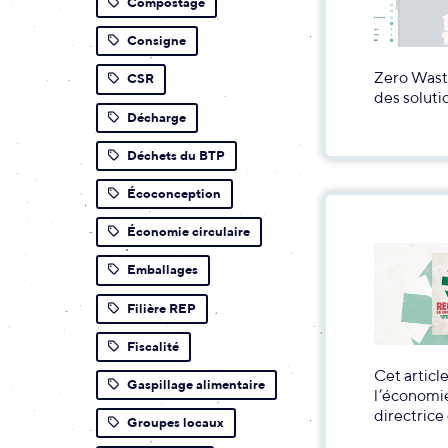
Compostage
Consigne
Zero Waste
CSR
des soluti
Décharge
Déchets du BTP
Écoconception
Économie circulaire
Emballages
Filière REP
Fiscalité
Cet articl
Gaspillage alimentaire
l’économie 
directrice
Groupes locaux