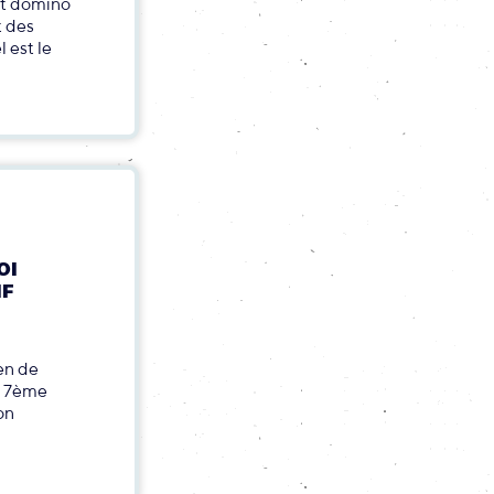
fet domino
t des
l est le
OI
IF
en de
te 7ème
on