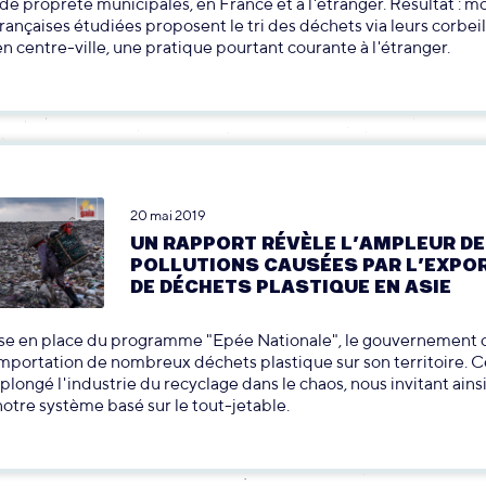
 de propreté municipales, en France et à l'étranger. Résultat : m
 françaises étudiées proposent le tri des déchets via leurs corbei
n centre-ville, une pratique pourtant courante à l'étranger.
20 mai 2019
UN RAPPORT RÉVÈLE L’AMPLEUR D
POLLUTIONS CAUSÉES PAR L’EXPO
DE DÉCHETS PLASTIQUE EN ASIE
ise en place du programme "Epée Nationale", le gouvernement c
'importation de nombreux déchets plastique sur son territoire. C
 plongé l'industrie du recyclage dans le chaos, nous invitant ainsi
otre système basé sur le tout-jetable.