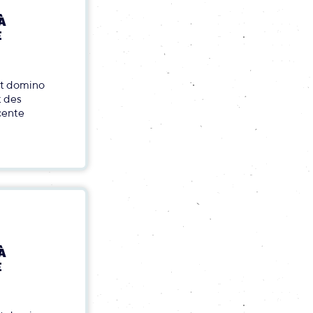
À
E
fet domino
t des
écente
À
E