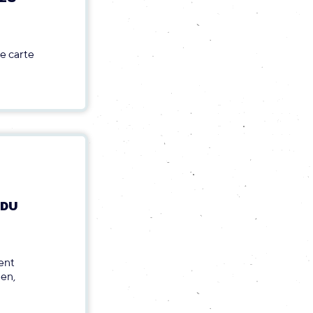
e carte
 DU
ent
gen,