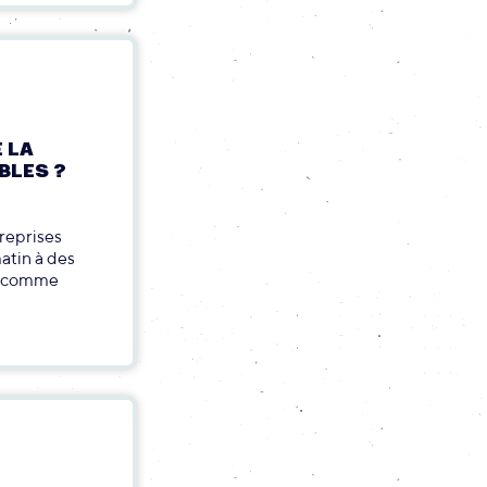
 LA
BLES ?
treprises
matin à des
e, comme