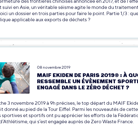
 fermeture des frontières chinoises annoncée en 2017, et de l'ef
st suivi en Asie, un véritable séisme agite le monde du traitemen
ici un dossier en trois parties pour faire le point. Partie 1/3 : que
dique applicable aux exports de déchets ?
08 novembre 2019
MAIF EKIDEN DE PARIS 2019® : À QU
RESSEMBLE UN ÉVÈNEMENT SPORT
ENGAGÉ DANS LE ZÉRO DÉCHET ?
he 3 novembre 2019 à 9h précises, le top départ du MAIF Ekid
it donné au pied de la Tour Eiffel. Parmi les nouveautés de cet
s sportives et sportifs ont pu apprécier les efforts de la Fédérati
d’Athlétisme, qui s’est engagée auprès de Zero Waste France.