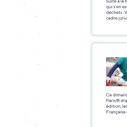
Suite à la
qui s'en e
déchets. Vo
cadre juri
Ce dimanc
Paris® éta
édition, le
Française 