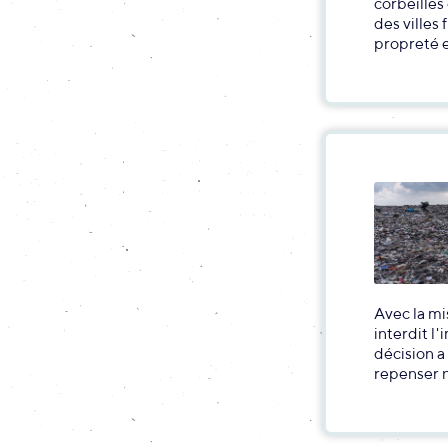
corbeilles
des villes
propreté e
Avec la m
interdit l
décision a
repenser n