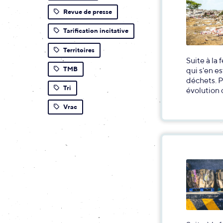
Revue de presse
Tarification incitative
Territoires
Suite à la
TMB
qui s'en e
déchets. Pa
Tri
évolution 
Vrac