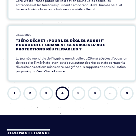
Zero Waste France publie un kit d’action pour que les écoles, les
entreprises et les territoires puissent s’emparer du Défi “Rien de neuf” et
faire de la réduction des achats neufs un défi collectif.
28 mai 2020
“ZÉRO DÉCHET : POUR LES RÈGLES AUSSI !” –
POURQUOI ET COMMENT SENSIBILISER AUX
PROTECTIONS RÉUTILISABLES ?
La journée mondiale de l’hygiène menstruelle du 28 mai 2020 est l'occasion
de rappeler l'intérêt de lever les tabous autour des règles et de partager la
diversité des actions mises en œuvre grâce aux supports de sensibilisation
proposés par Zero Waste France
1
2
3
4
5
6
…
9
ZERO WASTE FRANCE