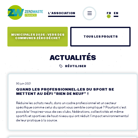
L’ASSOCIATION
FR
EN
MUNICIPALES 2026 : VERS DES
TOUS LES PROJETS
COMMUNES ZÉRO DÉCHET
ACTUALITÉS
RÉUTILISER
30 juin 2021
QUAND LES PROFESSIONNEL·LES DU SPORT SE
METTENT AU DÉFI “RIEN DE NEUF” !
Réduire les achats neufs, dans un cadre professionnel et un secteur
spécifique comme celui du sport vous semble compliqué ? Pourtant c’est
possible ! Inspirez-vous de ces clubs, fédérations, collectivités et même
sportifs et sportives de haut niveau qui ont réduit l’impact environnemental
de leur pratique à la source.