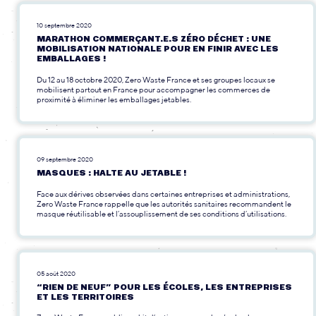
10 septembre 2020
MARATHON COMMERÇANT.E.S ZÉRO DÉCHET : UNE
MOBILISATION NATIONALE POUR EN FINIR AVEC LES
EMBALLAGES !
Du 12 au 18 octobre 2020, Zero Waste France et ses groupes locaux se
mobilisent partout en France pour accompagner les commerces de
proximité à éliminer les emballages jetables.
09 septembre 2020
MASQUES : HALTE AU JETABLE !
Face aux dérives observées dans certaines entreprises et administrations,
Zero Waste France rappelle que les autorités sanitaires recommandent le
masque réutilisable et l’assouplissement de ses conditions d’utilisations.
05 août 2020
“RIEN DE NEUF” POUR LES ÉCOLES, LES ENTREPRISES
ET LES TERRITOIRES