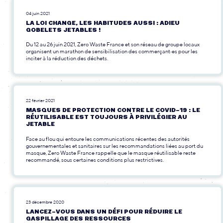
04 juin 2021
LA LOI CHANGE, LES HABITUDES AUSSI : ADIEU
GOBELETS JETABLES !
Du 12 au 26 juin 2021, Zero Waste France et son réseau de groupe locaux
organisent un marathon de sensibilisation des commerçant‧es pour les
inciter à la réduction des déchets.
22 février 2021
MASQUES DE PROTECTION CONTRE LE COVID-19 : LE
RÉUTILISABLE EST TOUJOURS À PRIVILÉGIER AU
JETABLE
Face au flou qui entoure les communications récentes des autorités
gouvernementales et sanitaires sur les recommandations liées au port du
masque, Zero Waste France rappelle que le masque réutilisable reste
recommandé, sous certaines conditions plus restrictives.
23 décembre 2020
LANCEZ-VOUS DANS UN DÉFI POUR RÉDUIRE LE
GASPILLAGE DES RESSOURCES