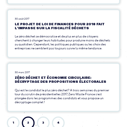
30 août 2017
LE PROJET DE LOI DE FINANCES POUR 2018 FAIT
L’IMPASSE SUR LA FISCALITÉ DÉCHETS
Le zéro déchet se démocratise et de plus en plus de citoyens
cherchent à changer leurs habitudes pour produire moins de déchets
au quotidien. Cependant, les politiques publiques ou les choix des
entreprises ne semblent pas toujours suivre la même tendance.
30 mars 2017
ZÉRO DÉCHET ET ÉCONOMIE CIRCULAIRE:
DÉCRYPTAGE DES PROPOSITIONS ÉLECTORALES
Qui est le candidat le plus zéro déchet? A trois semaines du premier
tour du scrutin de présidentielles 2017, Zero Waste France s’est
plongée dans les programmes des candidats et vous propose un
décryptage complet !
1
2
3
4