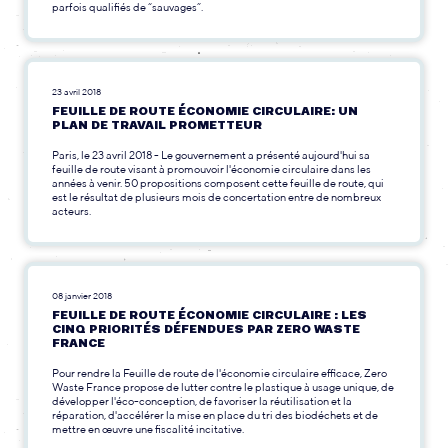
parfois qualifiés de “sauvages”.
23 avril 2018
FEUILLE DE ROUTE ÉCONOMIE CIRCULAIRE: UN
PLAN DE TRAVAIL PROMETTEUR
Paris, le 23 avril 2018 - Le gouvernement a présenté aujourd'hui sa
feuille de route visant à promouvoir l'économie circulaire dans les
années à venir. 50 propositions composent cette feuille de route, qui
est le résultat de plusieurs mois de concertation entre de nombreux
acteurs.
08 janvier 2018
FEUILLE DE ROUTE ÉCONOMIE CIRCULAIRE : LES
CINQ PRIORITÉS DÉFENDUES PAR ZERO WASTE
FRANCE
Pour rendre la Feuille de route de l'économie circulaire efficace, Zero
Waste France propose de lutter contre le plastique à usage unique, de
développer l'éco-conception, de favoriser la réutilisation et la
réparation, d'accélérer la mise en place du tri des biodéchets et de
mettre en œuvre une fiscalité incitative.