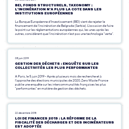
BEI, FONDS STRUCTURELS, TAXONOMY :
L’INCINÉRATION N’A PLUS LA COTE DANS LES
INSTITUTIONS EUROPÉENNES
La Banque Européenne d'Investissement (BEI) vient de rejeter le
financement de l'incinération de Belgrade (Serbie). L'occasion de faire
le point sur les réglementations européennes qui, les unes après les
autres, considèrent que l'incinération n'est pas une technologie "verte".
05 juin 2019
GESTION DES DÉCHETS : ENQUÊTE SUR LES
COLLECTIVITÉS LES PLUS PERFORMANTES
A Paris, le 5 juin 2019 - Après plusieurs mois de recherche et à
l'approche des élections municipales de 2020, Zero Waste France
publie une enquête sur les intercommunalités françaises les plus
"performantes" en matière de gestion des déchets.
22 décembre 2018
LOI DE FINANCES 2019 : LA RÉFORME DE LA
FISCALITÉ DES DÉCHARGES ET DES INCINÉRATEURS
EST ADOPTÉE