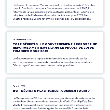
Portée par Emmanuel Macron lors de la présidentielle de 2017, actée
dans la feuille de route pour l'économie circulaire en avril 2018, la
réforme de la taxe générale sur les activités polluantes (TGAP) a été
adoptée par le Parlement dans la loi de finances pour 2019. Zero
Waste France salue une réforme clé portée par le Gouvernement.
26 septembre 2018
TGAP DÉCHETS : LE GOUVERNEMENT PROPOSE UNE
RÉFORME AMBITIEUSE DANS LE PROJET DE LOI DE
FINANCES POUR 2019
Le Gouvernement propose de réformer la taxe générale sur les
activités polluantes applicable aux décharges et aux incinérateurs.
Décryptage d'une mesure attendue de longue date.
24 août 2018
#2 – DÉCHETS PLASTIQUES : COMMENT AGIR ?
Le 15 septembre 2018 se déroulera une grande opération de collecte
de déchets abandonnés dans la nature, le World CleanUp Day. Zero
Waste France publie à cette occasion une série de quatre articles,
pour prendre du recul et décrypter les enjeux liés à ces déchets