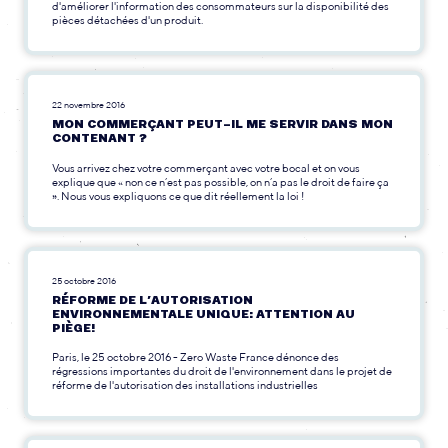
d'améliorer l'information des consommateurs sur la disponibilité des
pièces détachées d'un produit.
22 novembre 2016
MON COMMERÇANT PEUT-IL ME SERVIR DANS MON
CONTENANT ?
Vous arrivez chez votre commerçant avec votre bocal et on vous
explique que « non ce n’est pas possible, on n’a pas le droit de faire ça
». Nous vous expliquons ce que dit réellement la loi !
25 octobre 2016
RÉFORME DE L’AUTORISATION
ENVIRONNEMENTALE UNIQUE: ATTENTION AU
PIÈGE!
Paris, le 25 octobre 2016 - Zero Waste France dénonce des
régressions importantes du droit de l'environnement dans le projet de
réforme de l'autorisation des installations industrielles