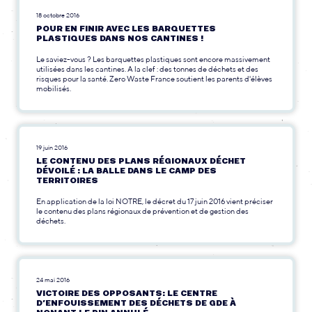
18 octobre 2016
POUR EN FINIR AVEC LES BARQUETTES
PLASTIQUES DANS NOS CANTINES !
Le saviez-vous ? Les barquettes plastiques sont encore massivement
utilisées dans les cantines. A la clef : des tonnes de déchets et des
risques pour la santé. Zero Waste France soutient les parents d'élèves
mobilisés.
19 juin 2016
LE CONTENU DES PLANS RÉGIONAUX DÉCHET
DÉVOILÉ : LA BALLE DANS LE CAMP DES
TERRITOIRES
En application de la loi NOTRE, le décret du 17 juin 2016 vient préciser
le contenu des plans régionaux de prévention et de gestion des
déchets.
24 mai 2016
VICTOIRE DES OPPOSANTS: LE CENTRE
D’ENFOUISSEMENT DES DÉCHETS DE GDE À