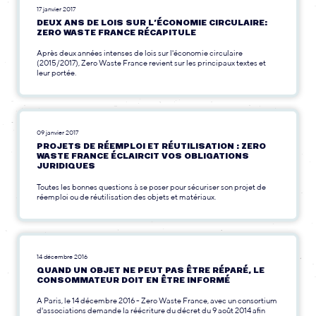
17 janvier 2017
DEUX ANS DE LOIS SUR L’ÉCONOMIE CIRCULAIRE:
ZERO WASTE FRANCE RÉCAPITULE
Après deux années intenses de lois sur l'économie circulaire
(2015/2017), Zero Waste France revient sur les principaux textes et
leur portée.
09 janvier 2017
PROJETS DE RÉEMPLOI ET RÉUTILISATION : ZERO
WASTE FRANCE ÉCLAIRCIT VOS OBLIGATIONS
JURIDIQUES
Toutes les bonnes questions à se poser pour sécuriser son projet de
réemploi ou de réutilisation des objets et matériaux.
14 décembre 2016
QUAND UN OBJET NE PEUT PAS ÊTRE RÉPARÉ, LE
CONSOMMATEUR DOIT EN ÊTRE INFORMÉ
A Paris, le 14 décembre 2016 - Zero Waste France, avec un consortium
d'associations demande la réécriture du décret du 9 août 2014 afin