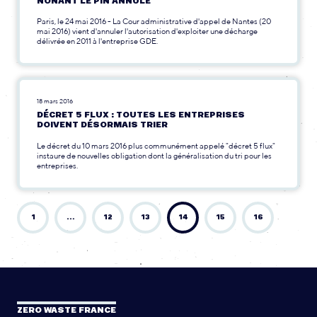
NONANT LE PIN ANNULÉ
Paris, le 24 mai 2016 - La Cour administrative d'appel de Nantes (20
mai 2016) vient d'annuler l'autorisation d'exploiter une décharge
délivrée en 2011 à l'entreprise GDE.
18 mars 2016
DÉCRET 5 FLUX : TOUTES LES ENTREPRISES
DOIVENT DÉSORMAIS TRIER
Le décret du 10 mars 2016 plus communément appelé "décret 5 flux"
instaure de nouvelles obligation dont la généralisation du tri pour les
entreprises.
1
…
12
13
14
15
16
ZERO WASTE FRANCE