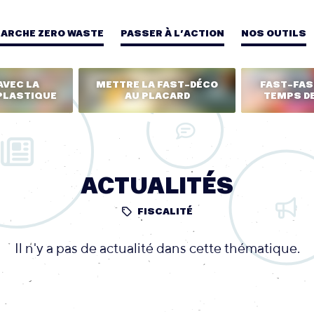
MARCHE ZERO WASTE
PASSER À L’ACTION
NOS OUTILS
AVEC LA
METTRE LA FAST-DÉCO
FAST-FASH
PLASTIQUE
AU PLACARD
TEMPS DE
ACTUALITÉS
FISCALITÉ
Il n'y a pas de actualité dans cette thématique.