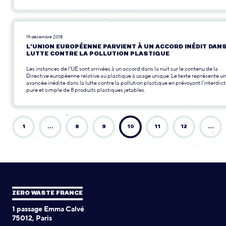
19 décembre 2018
L’UNION EUROPÉENNE PARVIENT À UN ACCORD INÉDIT DANS
LUTTE CONTRE LA POLLUTION PLASTIQUE
Les instances de l'UE sont arrivées à un accord dans la nuit sur le contenu de la
Directive européenne relative au plastique à usage unique. Le texte représente u
avancée inédite dans la lutte contre la pollution plastique en prévoyant l’interdict
pure et simple de 8 produits plastiques jetables.
1
…
8
9
10
11
12
…
ZERO WASTE FRANCE
1 passage Emma Calvé
75012, Paris