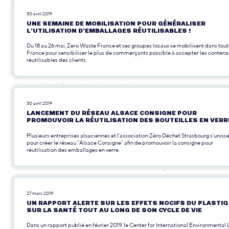
30 avril 2019
UNE SEMAINE DE MOBILISATION POUR GÉNÉRALISER
L’UTILISATION D’EMBALLAGES RÉUTILISABLES !
Du 18 au 26 mai, Zero Waste France et ses groupes locaux se mobilisent dans tout
France pour sensibiliser le plus de commerçants possible à accepter les contena
réutilisables des clients.
30 avril 2019
LANCEMENT DU RÉSEAU ALSACE CONSIGNE POUR
PROMOUVOIR LA RÉUTILISATION DES BOUTEILLES EN VERRE
Plusieurs entreprises alsaciennes et l’association Zéro Déchet Strasbourg s’uniss
pour créer le réseau “Alsace Consigne” afin de promouvoir la consigne pour
réutilisation des emballages en verre.
27 mars 2019
UN RAPPORT ALERTE SUR LES EFFETS NOCIFS DU PLASTI
SUR LA SANTÉ TOUT AU LONG DE SON CYCLE DE VIE
Dans un rapport publié en février 2019, le Center for International Environmental