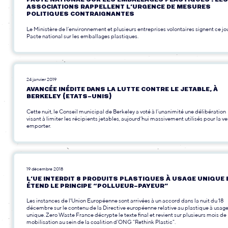
ASSOCIATIONS RAPPELLENT L’URGENCE DE MESURES
POLITIQUES CONTRAIGNANTES
Le Ministère de l’environnement et plusieurs entreprises volontaires signent ce jo
Pacte national sur les emballages plastiques.
24 janvier 2019
AVANCÉE INÉDITE DANS LA LUTTE CONTRE LE JETABLE, À
BERKELEY (ETATS-UNIS)
Cette nuit, le Conseil municipal de Berkeley a voté à l’unanimité une délibération
visant à limiter les récipients jetables, aujourd’hui massivement utilisés pour la ve
emporter.
19 décembre 2018
L’UE INTERDIT 8 PRODUITS PLASTIQUES À USAGE UNIQUE 
ÉTEND LE PRINCIPE “POLLUEUR-PAYEUR”
Les instances de l'Union Européenne sont arrivées à un accord dans la nuit du 18
décembre sur le contenu de la Directive européenne relative au plastique à usag
unique. Zero Waste France décrypte le texte final et revient sur plusieurs mois de
mobilisation au sein de la coalition d’ONG “Rethink Plastic".