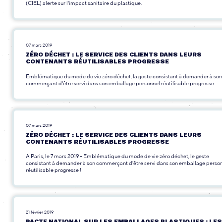
(CIEL) alerte sur l'impact sanitaire du plastique.
07 mars 2019
ZÉRO DÉCHET : LE SERVICE DES CLIENTS DANS LEURS
CONTENANTS RÉUTILISABLES PROGRESSE
Emblématique du mode de vie zéro déchet, la geste consistant à demander à son
commerçant d'être servi dans son emballage personnel réutilisable progresse.
07 mars 2019
ZÉRO DÉCHET : LE SERVICE DES CLIENTS DANS LEURS
CONTENANTS RÉUTILISABLES PROGRESSE
A Paris, le 7 mars 2019 - Emblématique du mode de vie zéro déchet, le geste
consistant à demander à son commerçant d'être servi dans son emballage perso
réutilisable progresse !
21 février 2019
PACTE NATIONAL SUR LES EMBALLAGES PLASTIQUES : LES