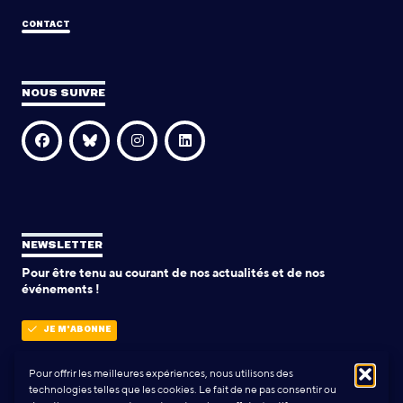
CONTACT
NOUS SUIVRE
NEWSLETTER
Pour être tenu au courant de nos actualités et de nos
événements !
JE M'ABONNE
Pour offrir les meilleures expériences, nous utilisons des
technologies telles que les cookies. Le fait de ne pas consentir ou
POLITIQUE DE CONFIDENTIALITÉ