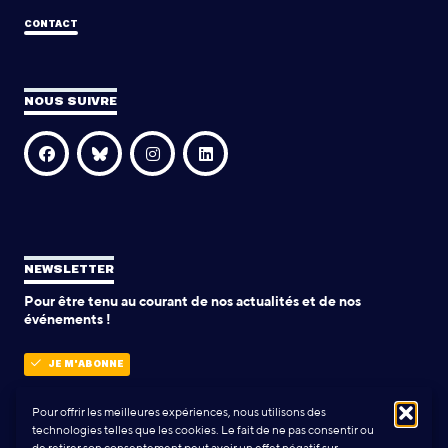
CONTACT
NOUS SUIVRE
NEWSLETTER
Pour être tenu au courant de nos actualités et de nos
événements !
JE M'ABONNE
Pour offrir les meilleures expériences, nous utilisons des
technologies telles que les cookies. Le fait de ne pas consentir ou
POLITIQUE DE CONFIDENTIALITÉ
de retirer son consentement peut avoir un effet négatif sur