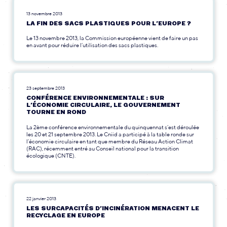
13 novembre 2013
LA FIN DES SACS PLASTIQUES POUR L’EUROPE ?
Le 13 novembre 2013, la Commission européenne vient de faire un pas
en avant pour réduire l’utilisation des sacs plastiques.
23 septembre 2013
CONFÉRENCE ENVIRONNEMENTALE : SUR
L’ÉCONOMIE CIRCULAIRE, LE GOUVERNEMENT
TOURNE EN ROND
La 2ème conférence environnementale du quinquennat s’est déroulée
les 20 et 21 septembre 2013. Le Cniid a participé à la table ronde sur
l’économie circulaire en tant que membre du Réseau Action Climat
(RAC), récemment entré au Conseil national pour la transition
écologique (CNTE).
22 janvier 2013
LES SURCAPACITÉS D’INCINÉRATION MENACENT LE
RECYCLAGE EN EUROPE