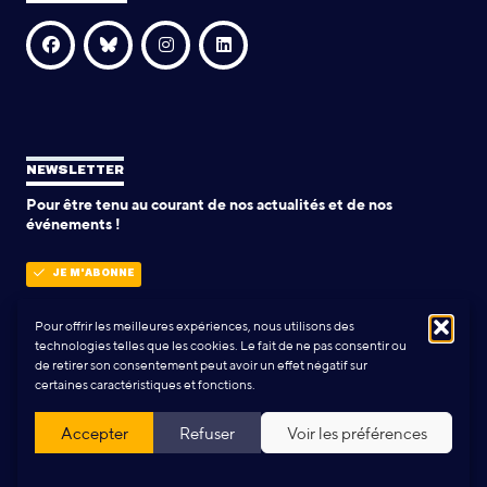
NEWSLETTER
Pour être tenu au courant de nos actualités et de nos
événements !
JE M'ABONNE
Pour offrir les meilleures expériences, nous utilisons des
technologies telles que les cookies. Le fait de ne pas consentir ou
POLITIQUE DE CONFIDENTIALITÉ
de retirer son consentement peut avoir un effet négatif sur
certaines caractéristiques et fonctions.
Conception & Réalisation:
Yann Rolland
+
Thibaut Caroli
Accepter
Refuser
Voir les préférences