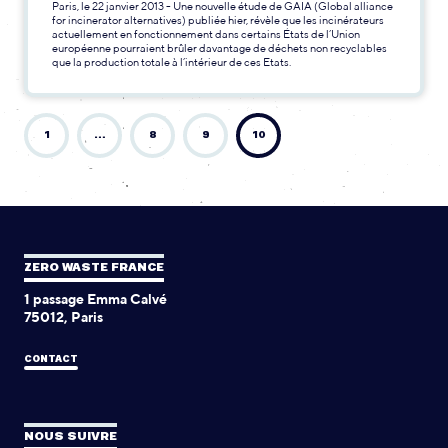
Paris, le 22 janvier 2013 - Une nouvelle étude de GAIA (Global alliance
for incinerator alternatives) publiée hier, révèle que les incinérateurs
actuellement en fonctionnement dans certains États de l’Union
européenne pourraient brûler davantage de déchets non recyclables
que la production totale à l’intérieur de ces Etats.
1
…
8
9
10
ZERO WASTE FRANCE
1 passage Emma Calvé
75012, Paris
CONTACT
NOUS SUIVRE