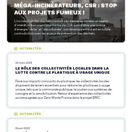
MÉGA-INCINÉRATEURS, CSR : STOP
AUX PROJETS FUMEUX !
L’incinération des déchets connaît ces dernières années un regain
d’intérêt, notamment sous forme de CSR. Loin d’être une source
d’énergie “verte” et “décarbonée”, son développement est en totale
contradiction avec les enjeux de prévention des déchets.
ACTUALITÉS
20 mars 2025
LE RÔLE DES COLLECTIVITÉS LOCALES DANS LA
LUTTE CONTRE LE PLASTIQUE À USAGE UNIQUE
Face aux impacts croissants du plastique, les collectivités locales
disposent de leviers essentiels pour réduire les plastiques à usage
unique, tels que la commande publique, le soutien aux systèmes de
consigne et la sensibilisation. Retour d'expérience des collectivités
accompagnées par Zero Waste France dans le projet ERIC.
ACTUALITÉS
26 juin 2023