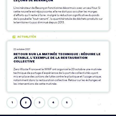
LEÇONS DE BESANÇON
L’incinérateur de Besançon fonctionne désormais avec un seul four. Si
cette nouvelle est réjouissante, elle ne doit pas occulter les marges
d’efforts qu’il reste à faire : malgré la réduction significative du poids
de la poubelle “tout-venant”, la quantité totale de déchets produits sur
le territoire n'a pas diminué depuis 2013.
ACTUALITÉS
22 octobre 2021
RETOUR SUR LA MATINÉE TECHNIQUE : RÉDUIRE LE
JETABLE, L’EXEMPLE DE LA RESTAURATION
COLLECTIVE
Zero Waste France et le WWF ont organisé le 20 octobre une matinée
technique de partage d’expérience de la part de collectivités ayant
mis en place des actions de lutte contre le plastique et l’usage unique,
notamment dans la restauration collective. Retour sur les échanges et
les interventions de cette matinée.
1
2
3
4
5