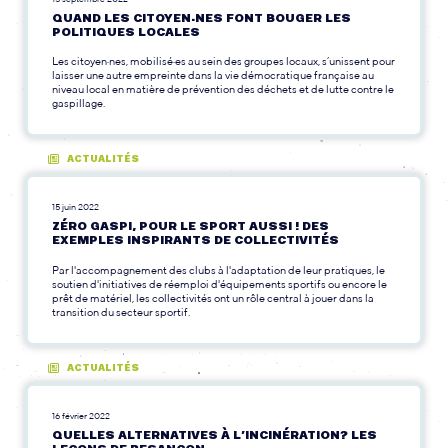
QUAND LES CITOYEN·NES FONT BOUGER LES
POLITIQUES LOCALES
Les citoyen·nes, mobilisé·es au sein des groupes locaux, s’unissent pour
laisser une autre empreinte dans la vie démocratique française au
niveau local en matière de prévention des déchets et de lutte contre le
gaspillage.
ACTUALITÉS
15 juin 2022
ZÉRO GASPI, POUR LE SPORT AUSSI ! DES
EXEMPLES INSPIRANTS DE COLLECTIVITÉS
Par l'accompagnement des clubs à l'adaptation de leur pratiques, le
soutien d'initiatives de réemploi d'équipements sportifs ou encore le
prêt de matériel, les collectivités ont un rôle central à jouer dans la
transition du secteur sportif.
ACTUALITÉS
16 février 2022
QUELLES ALTERNATIVES À L’INCINÉRATION? LES