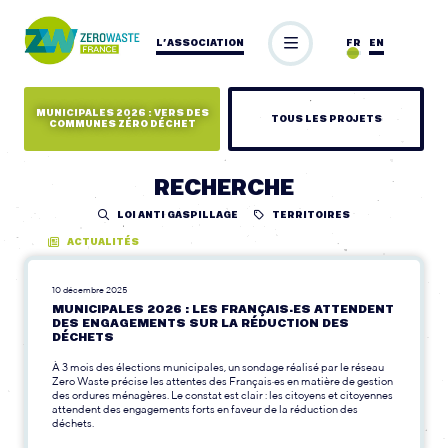
L’ASSOCIATION
FR
EN
MUNICIPALES 2026 : VERS DES
TOUS LES PROJETS
COMMUNES ZÉRO DÉCHET
RECHERCHE
LOI ANTI GASPILLAGE
TERRITOIRES
ACTUALITÉS
10 décembre 2025
MUNICIPALES 2026 : LES FRANÇAIS·ES ATTENDENT
DES ENGAGEMENTS SUR LA RÉDUCTION DES
DÉCHETS
À 3 mois des élections municipales, un sondage réalisé par le réseau
Zero Waste précise les attentes des Français·es en matière de gestion
des ordures ménagères. Le constat est clair : les citoyens et citoyennes
attendent des engagements forts en faveur de la réduction des
déchets.