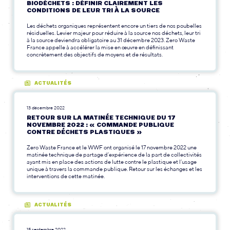
BIODÉCHETS : DÉFINIR CLAIREMENT LES
CONDITIONS DE LEUR TRI À LA SOURCE
Les déchets organiques représentent encore un tiers de nos poubelles
résiduelles. Levier majeur pour réduire à la source nos déchets, leur tri
à la source deviendra obligatoire au 31 décembre 2023. Zero Waste
France appelle à accélérer la mise en œuvre en définissant
concrètement des objectifs de moyens et de résultats.
ACTUALITÉS
13 décembre 2022
RETOUR SUR LA MATINÉE TECHNIQUE DU 17
NOVEMBRE 2022 : « COMMANDE PUBLIQUE
CONTRE DÉCHETS PLASTIQUES »
Zero Waste France et le WWF ont organisé le 17 novembre 2022 une
matinée technique de partage d’expérience de la part de collectivités
ayant mis en place des actions de lutte contre le plastique et l’usage
unique à travers la commande publique. Retour sur les échanges et les
interventions de cette matinée.
ACTUALITÉS
15 septembre 2022