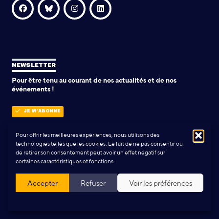
NEWSLETTER
Pour être tenu au courant de nos actualités et de nos
événements !
JE M'ABONNE
Pour offrir les meilleures expériences, nous utilisons des
technologies telles que les cookies. Le fait de ne pas consentir ou
POLITIQUE DE CONFIDENTIALITÉ
de retirer son consentement peut avoir un effet négatif sur
certaines caractéristiques et fonctions.
Conception & Réalisation:
Yann Rolland
+
Thibaut Caroli
Accepter
Refuser
Voir les préférences