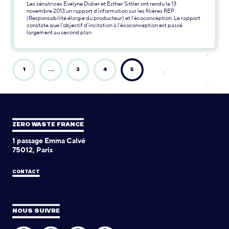
Les sénatrices Evelyne Didier et Esther Sittler ont rendu le 13
novembre 2013 un rapport d’information sur les filières REP
(Responsabilité élargie du producteur) et l’écoconception. Le rapport
constate que l’objectif d’incitation à l’écoconception est passé
largement au second plan.
1
…
3
4
5
ZERO WASTE FRANCE
1 passage Emma Calvé
75012, Paris
CONTACT
NOUS SUIVRE