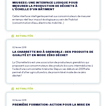
MIUSEEC: UNE INTERFACE LUDIQUE POUR
MESURER LA PRODUCTION DE DÉCHETS À
L’ÉCHELLE D’UN BÂTIMENT
Cette interface intelligente permet aux consommateurs de mesurer
en temps réel leur impact écologique au sein de l'habitat
(consommation d'eau, électricité, mobilité...)
ACTUALITÉS
02 février 2015
LA CHARRETTE BIO À GRENOBLE : DES PRODUITS DE
QUALITÉ ET EN MODE ZÉRO DÉCHET
La Charrette bio est une associaiton de producteurs grenoblois qui
proposent aux consommateurs des produits bio sans intermédiaires à
l'aide d'une camionnette itinérante. Depuis ses débuts en 2009 elle
permet d'allier agriculture bio, de proximité et mode de vie zéro
déchet !
ACTUALITÉS
02 février 2015
PREMIÈRE FORMATION-ACTION POUR LA MISE EN