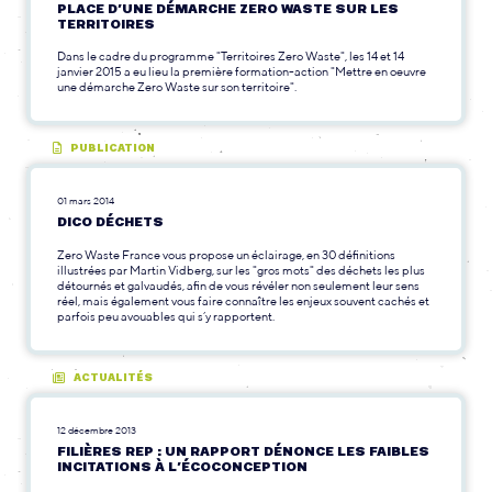
PLACE D’UNE DÉMARCHE ZERO WASTE SUR LES
TERRITOIRES
Dans le cadre du programme "Territoires Zero Waste", les 14 et 14
janvier 2015 a eu lieu la première formation-action "Mettre en oeuvre
une démarche Zero Waste sur son territoire".
PUBLICATION
01 mars 2014
DICO DÉCHETS
Zero Waste France vous propose un éclairage, en 30 définitions
illustrées par Martin Vidberg, sur les "gros mots" des déchets les plus
détournés et galvaudés, afin de vous révéler non seulement leur sens
réel, mais également vous faire connaître les enjeux souvent cachés et
parfois peu avouables qui s’y rapportent.
ACTUALITÉS
12 décembre 2013
FILIÈRES REP : UN RAPPORT DÉNONCE LES FAIBLES
INCITATIONS À L’ÉCOCONCEPTION