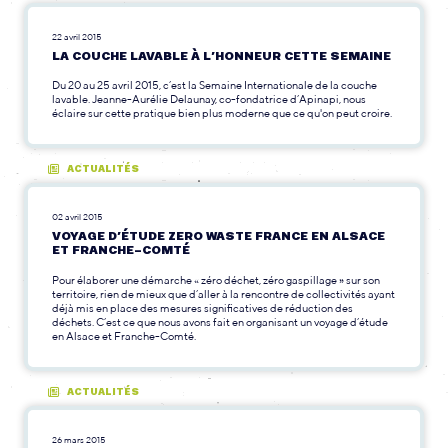
22 avril 2015
LA COUCHE LAVABLE À L’HONNEUR CETTE SEMAINE
Du 20 au 25 avril 2015, c’est la Semaine Internationale de la couche
lavable. Jeanne-Aurélie Delaunay, co-fondatrice d’Apinapi, nous
éclaire sur cette pratique bien plus moderne que ce qu'on peut croire.
ACTUALITÉS
02 avril 2015
VOYAGE D’ÉTUDE ZERO WASTE FRANCE EN ALSACE
ET FRANCHE-COMTÉ
Pour élaborer une démarche « zéro déchet, zéro gaspillage » sur son
territoire, rien de mieux que d’aller à la rencontre de collectivités ayant
déjà mis en place des mesures significatives de réduction des
déchets. C’est ce que nous avons fait en organisant un voyage d’étude
en Alsace et Franche-Comté.
ACTUALITÉS
26 mars 2015