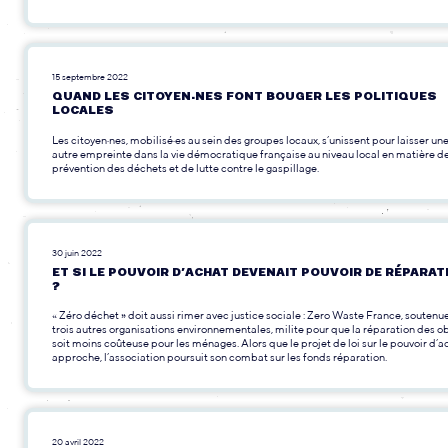
15 septembre 2022
QUAND LES CITOYEN·NES FONT BOUGER LES POLITIQUES
LOCALES
Les citoyen·nes, mobilisé·es au sein des groupes locaux, s’unissent pour laisser un
autre empreinte dans la vie démocratique française au niveau local en matière d
prévention des déchets et de lutte contre le gaspillage.
30 juin 2022
ET SI LE POUVOIR D’ACHAT DEVENAIT POUVOIR DE RÉPARAT
?
« Zéro déchet » doit aussi rimer avec justice sociale : Zero Waste France, soutenu
trois autres organisations environnementales, milite pour que la réparation des o
soit moins coûteuse pour les ménages. Alors que le projet de loi sur le pouvoir d’a
approche, l’association poursuit son combat sur les fonds réparation.
20 avril 2022