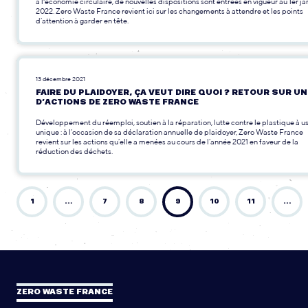
à l'économie circulaire, de nouvelles dispositions sont entrées en vigueur au 1er ja
2022. Zero Waste France revient ici sur les changements à attendre et les points
d’attention à garder en tête.
13 décembre 2021
FAIRE DU PLAIDOYER, ÇA VEUT DIRE QUOI ? RETOUR SUR UN
D’ACTIONS DE ZERO WASTE FRANCE
Développement du réemploi, soutien à la réparation, lutte contre le plastique à u
unique : à l’occasion de sa déclaration annuelle de plaidoyer, Zero Waste France
revient sur les actions qu’elle a menées au cours de l’année 2021 en faveur de la
réduction des déchets.
1
…
7
8
9
10
11
…
ZERO WASTE FRANCE