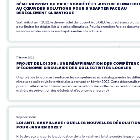
6ÈME RAPPORT DU GIEC : SOBRIÉTÉ ET JUSTICE CLIMATIQ
AU CŒUR DES SOLUTIONS POUR S’ADAPTER FACE AU
DÉRÈGLEMENT CLIMATIQUE
Sorti début avril 2022, le dernier volet du rapport 6 du GIEC est dédié aux solutio
pour limiter les dégâts liés à la crise climatique. Pour la première fois, ce docume
incontournable consacre un chapitre entier à la sobriété.
17 février 2022
PROJET DE LOI 3DS : UNE RÉAFFIRMATION DES COMPÉTEN
D’ÉCONOMIE CIRCULAIRE DES COLLECTIVITÉS LOCALES
Un projet de loi qui vise à renforcer les compétences et le dialogue entre les diffé
niveaux de collectivités territoriales a été voté en février 2022. Cette décentralisa
pourrait-elle être l'occasion d’accentuer les efforts des collectivités territoriales 
matière de prévention des déchets et d’économie circulaire?
03 janvier 2022
LOI ANTI-GASPILLAGE : QUELLES NOUVELLES RÉSOLUTIO
POUR JANVIER 2022 ?
Près de deux ans après la publication de la loi relative à la lutte contre le gaspilla