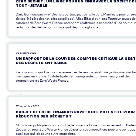
ZÉRO DÉCHET : UN LIVRE POUR EN FINIR AVEC LA SOCIÉTÉ D
TOUT-JETABLE
Dans leur nouveau livre "Déchets partout, justice nulle part. Manifeste pour un pro
de société zéro déchet, zéro gaspillage", Alice Elfassi et Moïra Tourneur, toutes d
salariées de Zero Waste France, entendent réaffirmer la nécessité d’une politiqu
réduction des déchets, dans un esprit de justice globale.
05 octobre 2022
UN RAPPORT DE LA COUR DES COMPTES CRITIQUE LA GEST
DES DÉCHETS EN FRANCE
Ce nouveau rapport se montre sévère avec le service public de gestion des déche
ménagers en France. Il valide également une grande partie de l’analyse et des
propositions de Zero Waste France.
27 septembre 2022
PROJET DE LOI DE FINANCES 2023 : QUEL POTENTIEL POUR
RÉDUCTION DES DÉCHETS ?
Marronnier politique incontournable, le projet de loi de finances revient au Parle
L’occasion pour Zero Waste France de porter ses propositions pour une politique
publique qui laisse une autre empreinte.