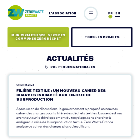
L’ASSOCIATION
FR
EN
MUNICIPALES 2026 : VERS DES
TOUS LES PROJETS
COMMUNES ZÉRO DÉCHET
ACTUALITÉS
POLITIQUES NATIONALES
08 juillet 2026
FILIÈRE TEXTILE : UN NOUVEAU CAHIER DES
CHARGES INADAPTÉ AUX ENJEUX DE
SURPRODUCTION
Après un an de discussions, le gouvernement a proposé un nouveau
cahier des charges pour la filière des déchets textiles. L’accent est mis
avant tout sur le développement du recyclage, sans chercher à
endiguer la crise de la surproduction textile. Zero Waste France
analyse ce cahier des charges plus qu’insuffisant.