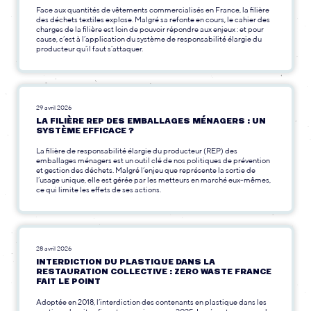
Face aux quantités de vêtements commercialisés en France, la filière
des déchets textiles explose. Malgré sa refonte en cours, le cahier des
charges de la filière est loin de pouvoir répondre aux enjeux : et pour
cause, c’est à l’application du système de responsabilité élargie du
producteur qu’il faut s’attaquer.
29 avril 2026
LA FILIÈRE REP DES EMBALLAGES MÉNAGERS : UN
SYSTÈME EFFICACE ?
La filière de responsabilité élargie du producteur (REP) des
emballages ménagers est un outil clé de nos politiques de prévention
et gestion des déchets. Malgré l’enjeu que représente la sortie de
l’usage unique, elle est gérée par les metteurs en marché eux-mêmes,
ce qui limite les effets de ses actions.
28 avril 2026
INTERDICTION DU PLASTIQUE DANS LA
RESTAURATION COLLECTIVE : ZERO WASTE FRANCE
FAIT LE POINT
Adoptée en 2018, l’interdiction des contenants en plastique dans les