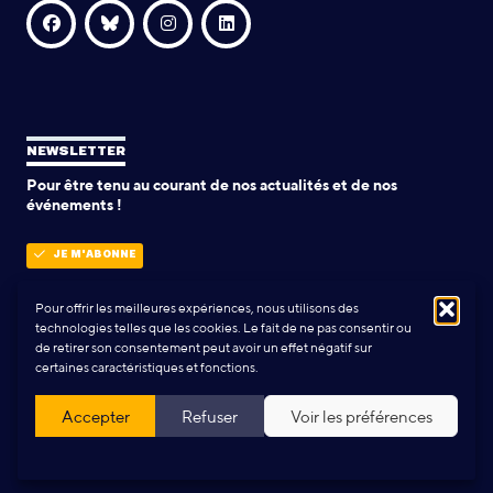
NEWSLETTER
Pour être tenu au courant de nos actualités et de nos
événements !
JE M'ABONNE
Pour offrir les meilleures expériences, nous utilisons des
technologies telles que les cookies. Le fait de ne pas consentir ou
POLITIQUE DE CONFIDENTIALITÉ
de retirer son consentement peut avoir un effet négatif sur
certaines caractéristiques et fonctions.
Conception & Réalisation:
Yann Rolland
+
Thibaut Caroli
Accepter
Refuser
Voir les préférences