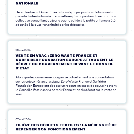
NATIONALE
Débattue hier à l’Assemblée nationale, la proposition de loi visant à
garantir l'interdiction de la vaisselle en plastique dans la restauration
collective accueillant du jeune public et liée à la petite enfance a été
adoptée à la quasi-unanimité par les député·es.
28 mai 2026
VENTE EN VRAC : ZERO WASTE FRANCE ET
SURFRIDER FOUNDATION EUROPE ATTAQUENT LE
DÉCRET DU GOUVERNEMENT DEVANT LE CONSEIL
D’ETAT
Alors que le gouvernement organise actuellement une concertation
sur les enjeux liés au plastique, Zero Waste France et Surfrider
Foundation Europe ont déposé un recours en excès de pouvoir devant
le Conseil d’Etat visant à obtenir l’annulation du décret sur la vente en
vrac.
07 mai 2026
FILIÈRE DES DÉCHETS TEXTILES : LA NÉCESSITÉ DE
REPENSER SON FONCTIONNEMENT