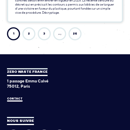
cantines devait enfin entrer en vigueur en 2025. La récente censure du
décret qui en précisait les contours a permis aux lobbies de se targuer
d’une victoire en faveur du plastique, pourtant fondée sur un simple
vice de procédure. Décryptage.
1
2
3
…
26
ZERO WASTE FRANCE
1 passage Emma Calvé
75012, Paris
CONTACT
NOUS SUIVRE