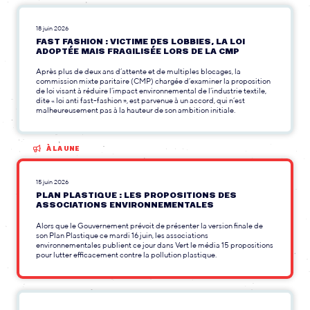
18 juin 2026
FAST FASHION : VICTIME DES LOBBIES, LA LOI
ADOPTÉE MAIS FRAGILISÉE LORS DE LA CMP
Après plus de deux ans d’attente et de multiples blocages, la
commission mixte paritaire (CMP) chargée d’examiner la proposition
de loi visant à réduire l’impact environnemental de l’industrie textile,
dite « loi anti fast-fashion », est parvenue à un accord, qui n’est
malheureusement pas à la hauteur de son ambition initiale.
À LA UNE
15 juin 2026
PLAN PLASTIQUE : LES PROPOSITIONS DES
ASSOCIATIONS ENVIRONNEMENTALES
Alors que le Gouvernement prévoit de présenter la version finale de
son Plan Plastique ce mardi 16 juin, les associations
environnementales publient ce jour dans Vert le média 15 propositions
pour lutter efficacement contre la pollution plastique.