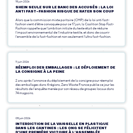
15 juin 2026
SHEIN SEULE SUR LE BANC DES ACCUSÉS : LA LOI
ANTI FAST-FASHION RISQUE DE RATER SON COUP
Alors que la commission mixte paritaire (CMP) de la loi anti fast-
fashion vient d’être convoquée pour ce 17 juin, la Coalition Stop Fast-
Fashion rappelle que l’ambition initiale du texte était de réduire
l’impact environnemental de l’industrie textile, et donc de couvrir
l’ensemble de la fast-fashion et non seulement l'ultra fast-fashion.
11 juin 2026
RÉEMPLOI DES EMBALLAGES : LE DÉPLOIEMENT DE
LA CONSIGNE À LA PEINE
2 ans après l’annonce du déploiement de la consigne pour réemploi
des emballages dans 4 régions, Zero Waste France publie ce jour les
résultats de l’enquête menée par son réseau de groupes locaux dans
74 magasins.
05 juin 2026
INTERDICTION DE LA VAISSELLE EN PLASTIQUE
DANS LES CANTINES : LES ONG SE FÉLICITENT
D’UNE PREMIÈRE VICTOIRE À L’ASSEMBLÉE