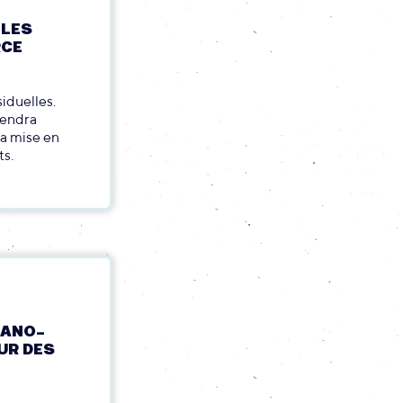
 LES
RCE
iduelles.
iendra
la mise en
ts.
CANO-
UR DES