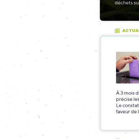
déchets sur
ACTUA
À 3 mois d
précise le
Le constat
faveur de 