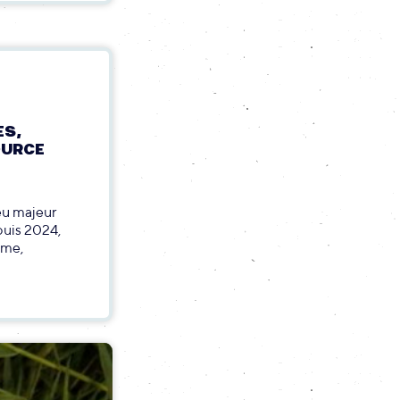
ES,
OURCE
eu majeur
puis 2024,
rme,