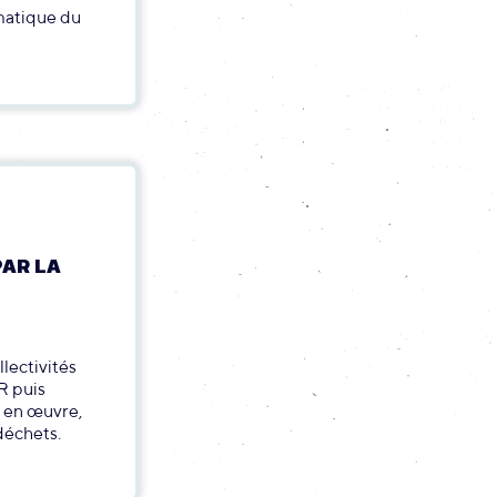
matique du
PAR LA
llectivités
R puis
e en œuvre,
déchets.