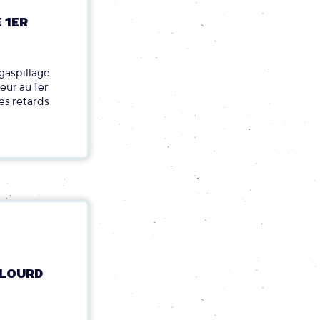
 1ER
 gaspillage
eur au 1er
es retards
 LOURD