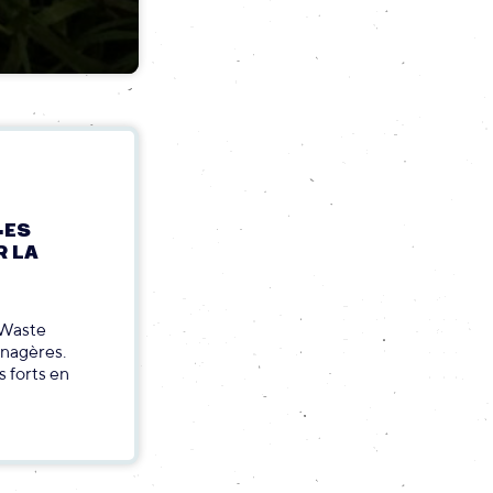
·ES
R LA
 Waste
énagères.
s forts en