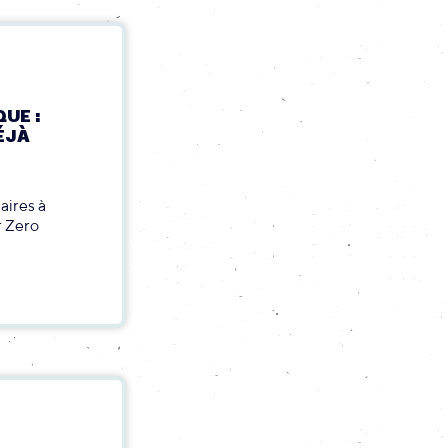
UE :
ÉJÀ
aires à
r Zero