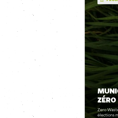
MUNI
ZÉRO
Zero Waste
élections 