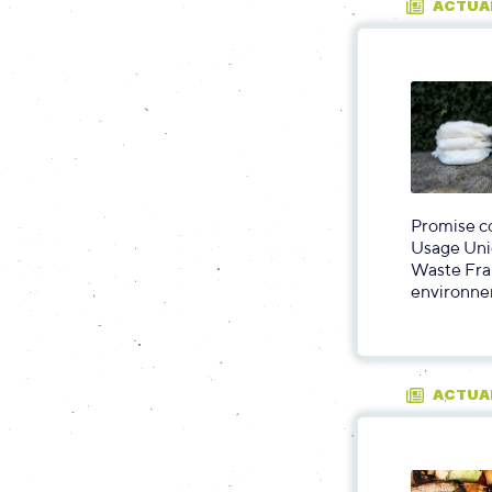
ACTUA
Promise co
Usage Uniq
Waste Fra
environne
ACTUA