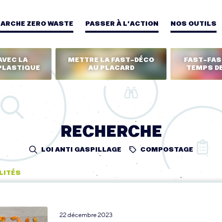
MARCHE ZERO WASTE
PASSER À L’ACTION
NOS OUTILS
AVEC LA
METTRE LA FAST-DÉCO
FAST-FASH
PLASTIQUE
AU PLACARD
TEMPS DE
RECHERCHE
LOI ANTI GASPILLAGE
COMPOSTAGE
LITÉS
22 décembre 2023