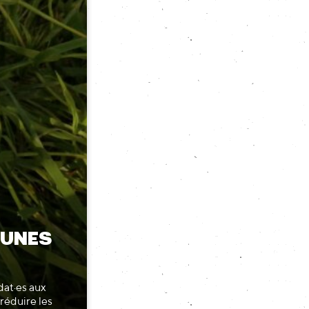
MUNES
dat·es aux
réduire les