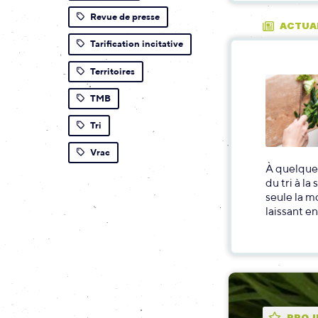
Revue de presse
ACTUA
Tarification incitative
Territoires
TMB
Tri
Vrac
À quelque
du tri à l
seule la m
laissant e
PROJ