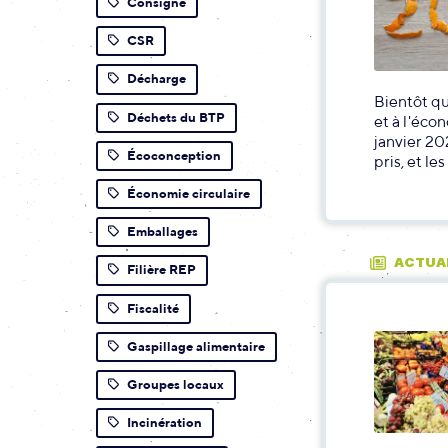
Consigne
CSR
Décharge
Bientôt qua
Déchets du BTP
et à l'éco
janvier 20
Écoconception
pris, et le
Économie circulaire
Emballages
ACTUA
Filière REP
Fiscalité
Gaspillage alimentaire
Groupes locaux
Incinération