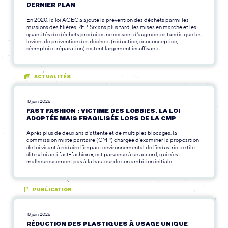
DERNIER PLAN
En 2020, la loi AGEC a ajouté la prévention des déchets parmi les
missions des filières REP. Six ans plus tard, les mises en marché et les
quantités de déchets produites ne cessent d'augmenter, tandis que les
leviers de prévention des déchets (réduction, écoconception,
réemploi et réparation) restent largement insuffisants.
ACTUALITÉS
18 juin 2026
FAST FASHION : VICTIME DES LOBBIES, LA LOI
ADOPTÉE MAIS FRAGILISÉE LORS DE LA CMP
Après plus de deux ans d’attente et de multiples blocages, la
commission mixte paritaire (CMP) chargée d’examiner la proposition
de loi visant à réduire l’impact environnemental de l’industrie textile,
dite « loi anti fast-fashion », est parvenue à un accord, qui n’est
malheureusement pas à la hauteur de son ambition initiale.
PUBLICATION
18 juin 2026
RÉDUCTION DES PLASTIQUES À USAGE UNIQUE