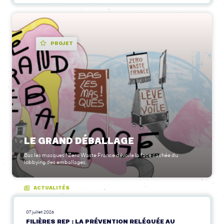
PROJET
LE GRAND DÉBALLAGE
Bas les masques ! Zero Waste France dévoile la face cachée du
lobbying des emballages.
ACTUALITÉS
07 juillet 2026
FILIÈRES REP : LA PRÉVENTION RELÉGUÉE AU