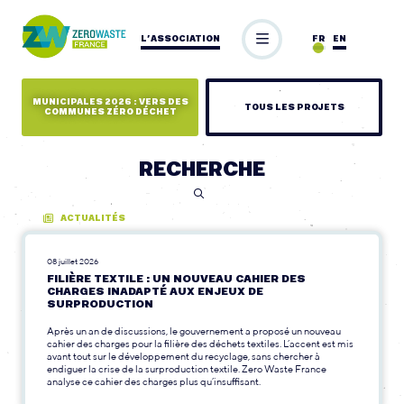
L’ASSOCIATION
FR
EN
MUNICIPALES 2026 : VERS DES
TOUS LES PROJETS
COMMUNES ZÉRO DÉCHET
RECHERCHE
ACTUALITÉS
08 juillet 2026
FILIÈRE TEXTILE : UN NOUVEAU CAHIER DES
CHARGES INADAPTÉ AUX ENJEUX DE
SURPRODUCTION
Après un an de discussions, le gouvernement a proposé un nouveau
cahier des charges pour la filière des déchets textiles. L’accent est mis
avant tout sur le développement du recyclage, sans chercher à
endiguer la crise de la surproduction textile. Zero Waste France
analyse ce cahier des charges plus qu’insuffisant.