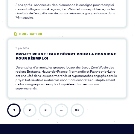
2 ans après l’annonce du déploiement de la consigne pour réemploi
des emballages dans 4 régions, Zero Waste France publie ce jour les
résultats de l’enquête menée par son réseau de groupes locaux dans
74 magasins.
PUBLICATION
11 juin 2026
PROJET REUSE : FAUX DÉPART POUR LA CONSIGNE
POUR RÉEMPLOI
Durant plus d’un mois, les groupes locaux du réseau Zero Waste des
régions Bretagne, Hauts-de-France, Normandie et Pays-de-la-Loire
ont enquêté dans les supermarchés et hypermarchés engagés dans le
projet ReUse afin d’évaluer les conditions concrètes du déploiement
de la consigne pour réemploi. Enquête exclusive dans nos
supermarchés.
1
2
3
…
93