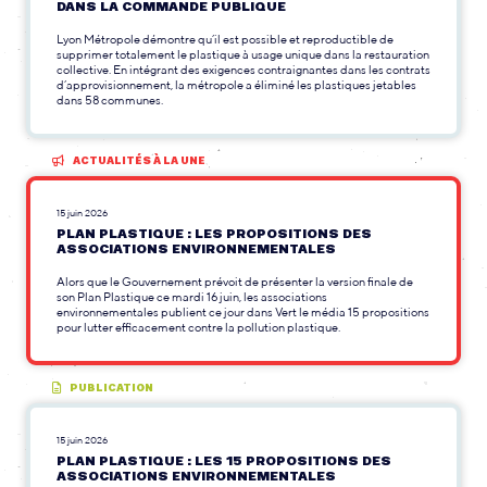
DANS LA COMMANDE PUBLIQUE
Lyon Métropole démontre qu’il est possible et reproductible de
supprimer totalement le plastique à usage unique dans la restauration
collective. En intégrant des exigences contraignantes dans les contrats
d’approvisionnement, la métropole a éliminé les plastiques jetables
dans 58 communes.
ACTUALITÉS À LA UNE
15 juin 2026
PLAN PLASTIQUE : LES PROPOSITIONS DES
ASSOCIATIONS ENVIRONNEMENTALES
Alors que le Gouvernement prévoit de présenter la version finale de
son Plan Plastique ce mardi 16 juin, les associations
environnementales publient ce jour dans Vert le média 15 propositions
pour lutter efficacement contre la pollution plastique.
PUBLICATION
15 juin 2026
PLAN PLASTIQUE : LES 15 PROPOSITIONS DES
ASSOCIATIONS ENVIRONNEMENTALES