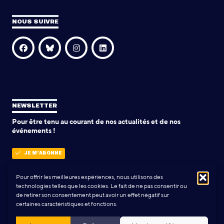
NOUS SUIVRE
NEWSLETTER
Pour être tenu au courant de nos actualités et de nos
événements !
JE M'ABONNE
Pour offrir les meilleures expériences, nous utilisons des
technologies telles que les cookies. Le fait de ne pas consentir ou
POLITIQUE DE CONFIDENTIALITÉ
de retirer son consentement peut avoir un effet négatif sur
certaines caractéristiques et fonctions.
Conception & Réalisation:
Yann Rolland
+
Thibaut Caroli