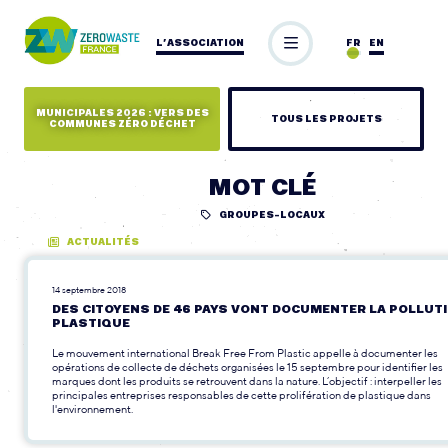
L’ASSOCIATION
FR
EN
MUNICIPALES 2026 : VERS DES
TOUS LES PROJETS
COMMUNES ZÉRO DÉCHET
MOT CLÉ
GROUPES-LOCAUX
ACTUALITÉS
14 septembre 2018
DES CITOYENS DE 46 PAYS VONT DOCUMENTER LA POLLUT
PLASTIQUE
Le mouvement international Break Free From Plastic appelle à documenter les
opérations de collecte de déchets organisées le 15 septembre pour identifier les
marques dont les produits se retrouvent dans la nature. L’objectif : interpeller les
principales entreprises responsables de cette prolifération de plastique dans
l'environnement.