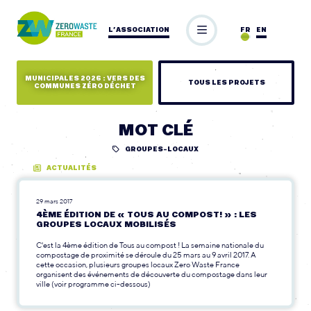
L’ASSOCIATION
FR
EN
MUNICIPALES 2026 : VERS DES
TOUS LES PROJETS
COMMUNES ZÉRO DÉCHET
MOT CLÉ
GROUPES-LOCAUX
ACTUALITÉS
29 mars 2017
4ÈME ÉDITION DE « TOUS AU COMPOST! » : LES
GROUPES LOCAUX MOBILISÉS
C'est la 4ème édition de Tous au compost ! La semaine nationale du
compostage de proximité se déroule du 25 mars au 9 avril 2017. A
cette occasion, plusieurs groupes locaux Zero Waste France
organisent des événements de découverte du compostage dans leur
ville (voir programme ci-dessous)