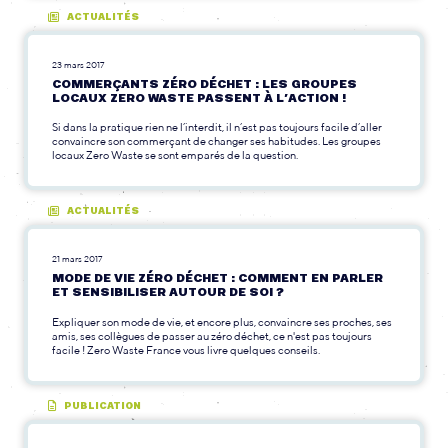
ACTUALITÉS
23 mars 2017
COMMERÇANTS ZÉRO DÉCHET : LES GROUPES
LOCAUX ZERO WASTE PASSENT À L’ACTION !
Si dans la pratique rien ne l’interdit, il n’est pas toujours facile d’aller
convaincre son commerçant de changer ses habitudes. Les groupes
locaux Zero Waste se sont emparés de la question.
ACTUALITÉS
21 mars 2017
MODE DE VIE ZÉRO DÉCHET : COMMENT EN PARLER
ET SENSIBILISER AUTOUR DE SOI ?
Expliquer son mode de vie, et encore plus, convaincre ses proches, ses
amis, ses collègues de passer au zéro déchet, ce n'est pas toujours
facile ! Zero Waste France vous livre quelques conseils.
PUBLICATION