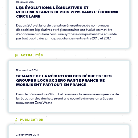
05 janvier 2017
LES ÉVOLUTIONS LÉGISLATIVES ET
RÉGLEMENTAIRES DEPUIS 2015 DANS L’ÉCONOMIE
CIRCULAIRE
Depuis 2015 et la loi de transition énergétique, de nombreuses
dispositions législatives et réglementaires ont évolué en matière
d'économie circulaire. Voici une synthèse compréhensible et lisible
par tout public des principaux changements entre 2015 et 2017.
ACTUALITÉS
19 novembre 2016
SEMAINE DE LA RÉDUCTION DES DÉCHETS: DES
GROUPES LOCAUX ZERO WASTE FRANCE SE
MOBILISENT PARTOUT EN FRANCE
Paris, le 19 novembre 2016 - Cette années, la semaine européenne de
la réduction des déchets prend une nouvelle dimension grâce au
mouvement Zero Waste!
PUBLICATION
21 septembre 2016