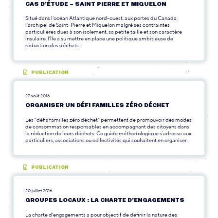
CAS D’ÉTUDE – SAINT PIERRE ET MIQUELON
Situé dans l’océan Atlantique nord-ouest, aux portes du Canada,
l’archipel de Saint-Pierre et Miquelon malgré ses contraintes
particulières dues à son isolement, sa petite taille et son caractère
insulaire, l'île a su mettre en place une politique ambitieuse de
réduction des déchets.
PUBLICATION
27 août 2016
ORGANISER UN DÉFI FAMILLES ZÉRO DÉCHET
Les “défis familles zéro déchet" permettent de promouvoir des modes
de consommation responsables en accompagnant des citoyens dans
la réduction de leurs déchets. Ce guide méthodologique s’adresse aux
particuliers, associations ou collectivités qui souhaitent en organiser.
PUBLICATION
20 juillet 2016
GROUPES LOCAUX : LA CHARTE D’ENGAGEMENTS
La charte d'engagements a pour objectif de définir la nature des