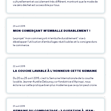
culturellement et socialement très différent, montrant que le mode de
vie zéro déchet est accessible par tous.
23 avril 2015
MON COMERÇANT M’EMBALLE DURABLEMENT !
Le projet "mon commerçant m'emballe durablement" vise à
développer l'utilisation d'emballages réutilisables et la consigne dans
le commerce.
22 avril 2015
LA COUCHE LAVABLE À L’HONNEUR CETTE SEMAINE
Du 20 au 25 avril 2015, c’est la Semaine Internationale de la couche
lavable. Jeanne-Aurélie Delaunay, co-fondatrice d’Apinapi, nous
éclaire sur cette pratique bien plus moderne que ce qu'on peut croire.
01 avril 2015
SEMAINE DU COMPOSTAGE : 3 QUESTION À JEAN-