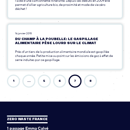
l'aide d'une camionnette itinérante. Depuis ses débuts en 2009 elle
permet d'allier agriculture bio, de proximité et mode de vie zéro
déchet !
16 janvier 2015
DU CHAMP À LA POUBELLE: LE GASPILLAGE
ALIMENTAIRE PÈSE LOURD SUR LE CLIMAT
Près d'un tiers de la production alimentaire mondiale est gaspillée
chaque année. Petite mise au point sur les émissions de gaz à effet de
serre induites par ce gaspillage.
1
…
5
6
7
8
ZERO WASTE FRANCE
1 passage Emma Calvé