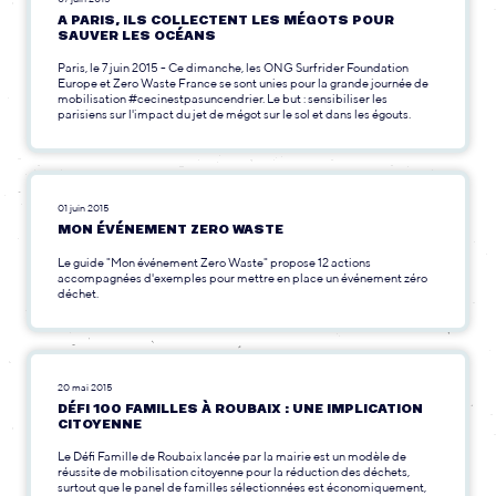
A PARIS, ILS COLLECTENT LES MÉGOTS POUR
SAUVER LES OCÉANS
Paris, le 7 juin 2015 - Ce dimanche, les ONG Surfrider Foundation
Europe et Zero Waste France se sont unies pour la grande journée de
mobilisation #cecinestpasuncendrier. Le but : sensibiliser les
parisiens sur l'impact du jet de mégot sur le sol et dans les égouts.
01 juin 2015
MON ÉVÉNEMENT ZERO WASTE
Le guide "Mon événement Zero Waste" propose 12 actions
accompagnées d'exemples pour mettre en place un événement zéro
déchet.
20 mai 2015
DÉFI 100 FAMILLES À ROUBAIX : UNE IMPLICATION
CITOYENNE
Le Défi Famille de Roubaix lancée par la mairie est un modèle de
réussite de mobilisation citoyenne pour la réduction des déchets,
surtout que le panel de familles sélectionnées est économiquement,