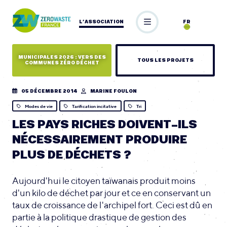
L’ASSOCIATION
FR
MUNICIPALES 2026 : VERS DES
TOUS LES PROJETS
COMMUNES ZÉRO DÉCHET
05 DÉCEMBRE 2014
MARINE FOULON
Modes de vie
Tarification incitative
Tri
LES PAYS RICHES DOIVENT-ILS
NÉCESSAIREMENT PRODUIRE
PLUS DE DÉCHETS ?
Aujourd'hui le citoyen taïwanais produit moins
d'un kilo de déchet par jour et ce en conservant un
taux de croissance de l'archipel fort. Ceci est dû en
partie à la politique drastique de gestion des