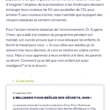
d’imaginer l’ampleur de la protestation si les Américains devaient
échanger leurs rouleaux de 50 sacs poubelles de 7,5L pour
acheter 5 sacs couteux à la fois, mais il semble que la plupart des
citoyens taïwanais se sentent concernés.
Pour l’ancien ministre taïwanais de l’environnement, Dr. Eugene
Chien, qui a aidé à la création du programme pendant son
mandat, son succès prouve que si vous éduquez les enfants, ils
feront le travail pour vous : «
Si vous dites aux adultes qu’ils
doivent trier leurs déchets, ils vont se mettre en colère contre
vous. Mais si vous apprenez à leurs enfants à le faire, les parents
se diront ‘Comment ça se fait que mon enfant est aussi
intelligent?’ et ils le feront.
«
À LIRE AUSSI
07 septembre 2016
2 MILLIARDS POUR BRÛLER DES DÉCHETS, NON !
La reconstruction de l’usine d’incinération d’Ivry-Paris 13 entre en
contradiction directe avec l’ambition zéro déchet affichée par la Ville