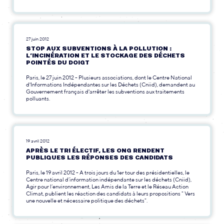
27 juin 2012
STOP AUX SUBVENTIONS À LA POLLUTION :
L’INCINÉRATION ET LE STOCKAGE DES DÉCHETS
POINTÉS DU DOIGT
Paris, le 27 juin 2012 - Plusieurs associations, dont le Centre National
d'Informations Indépendantes sur les Déchets (Cniid), demandent au
Gouvernement français d'arrêter les subventions aux traitements
polluants.
19 avril 2012
APRÈS LE TRI ÉLECTIF, LES ONG RENDENT
PUBLIQUES LES RÉPONSES DES CANDIDATS
Paris, le 19 avril 2012 - A trois jours du 1er tour des présidentielles, le
Centre national d’information indépendante sur les déchets (Cniid),
Agir pour l’environnement, Les Amis de la Terre et le Réseau Action
Climat, publient les réaction des candidats à leurs propositions " Vers
une nouvelle et nécessaire politique des déchets".