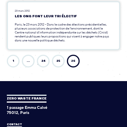
23 mars 2012
LES ONG FONT LEUR TRI ÉLECTIF
Paris, le 23 mars 2012 - Dans le cadre des élections présidentielles,
plusieurs associations de protection de l'environnement, dont le
Centre national d’information indépendante sur les déchets (Cniid)
rendent publiques leurs propositions qui visent à engager notre pays
dans une nouvelle politique déchets.
1
…
24
25
26
ZERO WASTE FRANCE
1 passage Emma Calvé
75012, Paris
CONTACT