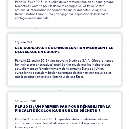
Paris, le 18 juin 2013 - À la veille de la première réunion du sous-groupe
Déchets du Comité pour la fiscalité écologique (CFE), le Centre
national d’information indépendante sur les déchets (Cniid) et le
Réseau Action Climat (RAC) s'engage sur la question de la fiscalité
écologique des déchets.
22 janvier 2013
LES SURCAPACITÉS D’INCINÉRATION MENACENT LE
RECYCLAGE EN EUROPE
Paris, le 22 janvier 2013 - Une nouvelle étude de GAIA (Global alliance
for incinerator alternatives) publiée hier, révèle que les incinérateurs
actuellement en fonctionnement dans certains États de l’Union
européenne pourraient brûler davantage de déchets non recyclables
que la production totale à l’intérieur de ces Etats.
30 novembre 2012
PLF 2013 : UN PREMIER PAS POUR RÉHABILITER LA
FISCALITÉ ÉCOLOGIQUE SUR LES DÉCHETS ?
Paris, le 30 novembre 2012 - La question de la fiscalité déchets s’est
immiscée au cœur des débats dans le cadre du Projet de loi de
finances pour 2013.