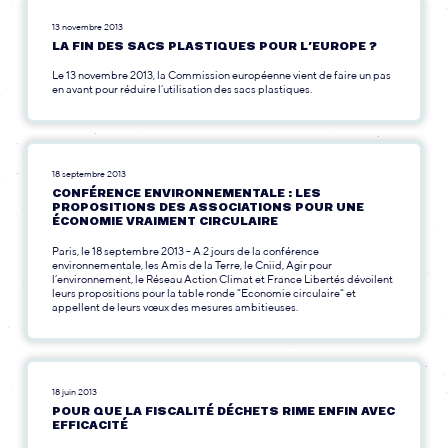
13 novembre 2013
LA FIN DES SACS PLASTIQUES POUR L’EUROPE ?
Le 13 novembre 2013, la Commission européenne vient de faire un pas
en avant pour réduire l’utilisation des sacs plastiques.
18 septembre 2013
CONFÉRENCE ENVIRONNEMENTALE : LES
PROPOSITIONS DES ASSOCIATIONS POUR UNE
ÉCONOMIE VRAIMENT CIRCULAIRE
Paris, le 18 septembre 2013 - A 2 jours de la conférence
environnementale, les Amis de la Terre, le Cniid, Agir pour
l’environnement, le Réseau Action Climat et France Libertés dévoilent
leurs propositions pour la table ronde "Economie circulaire" et
appellent de leurs vœux des mesures ambitieuses.
18 juin 2013
POUR QUE LA FISCALITÉ DÉCHETS RIME ENFIN AVEC
EFFICACITÉ