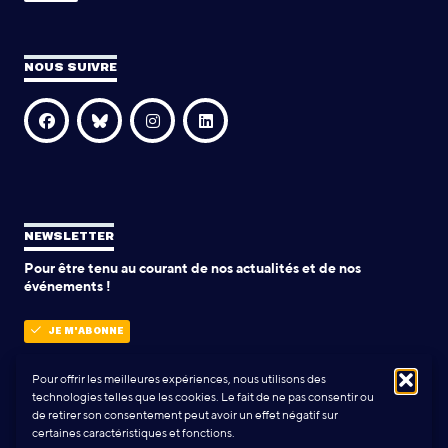
NOUS SUIVRE
NEWSLETTER
Pour être tenu au courant de nos actualités et de nos
événements !
JE M'ABONNE
Pour offrir les meilleures expériences, nous utilisons des
technologies telles que les cookies. Le fait de ne pas consentir ou
POLITIQUE DE CONFIDENTIALITÉ
de retirer son consentement peut avoir un effet négatif sur
certaines caractéristiques et fonctions.
Conception & Réalisation:
Yann Rolland
+
Thibaut Caroli