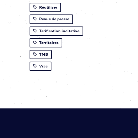
Réutiliser
Revue de presse
Tarification incitative
Territoires
TMB
Vrac