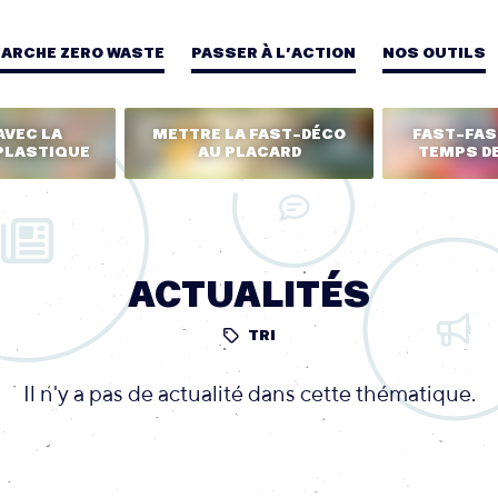
MARCHE ZERO WASTE
PASSER À L’ACTION
NOS OUTILS
AVEC LA
METTRE LA FAST-DÉCO
FAST-FASH
PLASTIQUE
AU PLACARD
TEMPS DE
ACTUALITÉS
TRI
Il n'y a pas de actualité dans cette thématique.