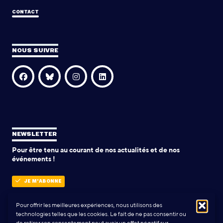
CONTACT
NOUS SUIVRE
NEWSLETTER
Pour être tenu au courant de nos actualités et de nos
événements !
JE M'ABONNE
Pour offrir les meilleures expériences, nous utilisons des
technologies telles que les cookies. Le fait de ne pas consentir ou
POLITIQUE DE CONFIDENTIALITÉ
de retirer son consentement peut avoir un effet négatif sur