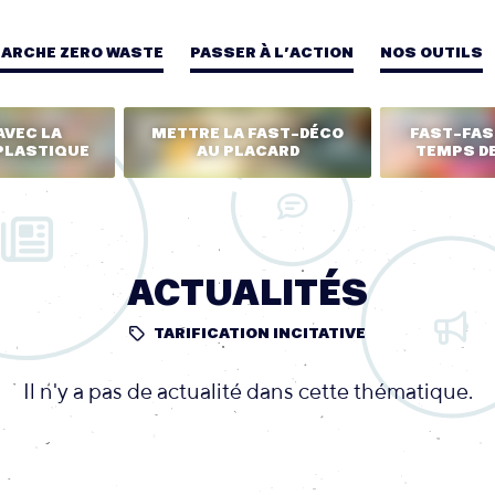
MARCHE ZERO WASTE
PASSER À L’ACTION
NOS OUTILS
AVEC LA
METTRE LA FAST-DÉCO
FAST-FASH
PLASTIQUE
AU PLACARD
TEMPS DE
ACTUALITÉS
TARIFICATION INCITATIVE
Il n'y a pas de actualité dans cette thématique.