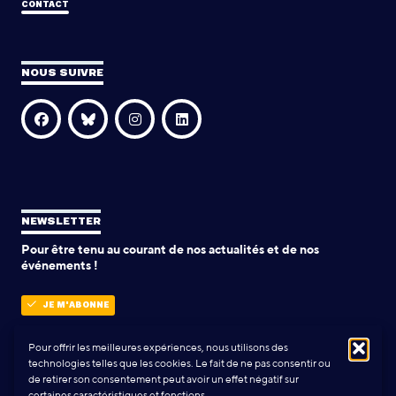
CONTACT
NOUS SUIVRE
NEWSLETTER
Pour être tenu au courant de nos actualités et de nos
événements !
JE M'ABONNE
Pour offrir les meilleures expériences, nous utilisons des
technologies telles que les cookies. Le fait de ne pas consentir ou
POLITIQUE DE CONFIDENTIALITÉ
de retirer son consentement peut avoir un effet négatif sur
certaines caractéristiques et fonctions.