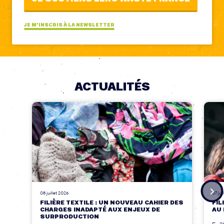
JE M'INSCRIS À LA NEWSLETTER
ACTUALITÉS
08 juillet 2026
07 jui
FILIÈRE TEXTILE : UN NOUVEAU CAHIER DES
FIL
CHARGES INADAPTÉ AUX ENJEUX DE
AU 
SURPRODUCTION