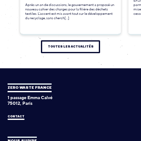
En 2
Après un an de discussions, le gouvernement a proposé un
parmi
nouveau cahier des charges pour la filière des déchets
mise
textiles. L’accent est mis avant tout sur le développement
cesse
du recyclage, sans cherch[...]
TOUTES LES ACTUALITÉS
ZERO WASTE FRANCE
1 passage Emma Calvé
75012, Paris
CONTACT
NOUS SUIVRE