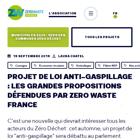
L’ASSOCIATION
FR
MUNICIPALES 2026 : VERS DES
TOUS LES PROJETS
COMMUNES ZÉRO DÉCHET
19 SEPTEMBRE 2019
LAURA CHATEL
Consigne
Économie circulaire
Emballages
Filière REP
Nos act
PROJET DE LOI ANTI-GASPILLAGE
: LES GRANDES PROPOSITIONS
DÉFENDUES PAR ZERO WASTE
FRANCE
C’est une nouvelle qui devrait intéresser tous les
acteurs du Zéro Déchet : cet automne, un projet de
loi “anti-gaspillage” sera débattu au parlement