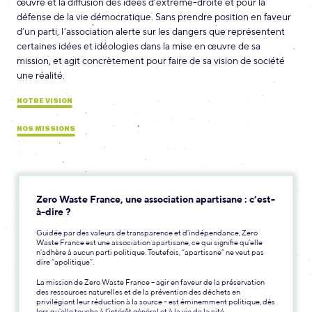
œuvre et la diffusion des idées d’extrême-droite et pour la
défense de la vie démocratique. Sans prendre position en faveur
d’un parti, l’association alerte sur les dangers que représentent
certaines idées et idéologies dans la mise en œuvre de sa
mission, et agit concrètement pour faire de sa vision de société
une réalité.
NOTRE VISION
NOS MISSIONS
Zero Waste France, une association apartisane : c’est-
à-dire ?
Guidée par des valeurs de transparence et d’indépendance, Zero
Waste France est une association apartisane, ce qui signifie qu’elle
n’adhère à aucun parti politique. Toutefois, “apartisane” ne veut pas
dire “apolitique”.
La mission de Zero Waste France – agir en faveur de la préservation
des ressources naturelles et de la prévention des déchets en
privilégiant leur réduction à la source – est éminemment politique, dès
lors qu’elle touche à l’intérêt général et à la vie de la cité.