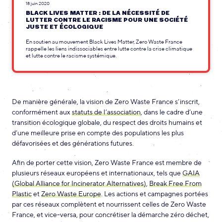
18 juin 2020
BLACK LIVES MATTER : DE LA NÉCESSITÉ DE
LUTTER CONTRE LE RACISME POUR UNE SOCIÉTÉ
JUSTE ET ÉCOLOGIQUE
En soutien au mouvement Black Lives Matter, Zero Waste France
rappelle les liens indissociables entre lutte contre la crise climatique
et lutte contre le racisme systémique.
De manière générale, la vision de Zero Waste France s’inscrit,
conformément aux
statuts de l’association
, dans le cadre d’une
transition écologique globale, du respect des droits humains et
d’une meilleure prise en compte des populations les plus
défavorisées et des générations futures.
Afin de porter cette vision, Zero Waste France est membre de
plusieurs réseaux européens et internationaux, tels que
GAIA
(Global Alliance for Incinerator Alternatives)
,
Break Free From
Plastic
et
Zero Waste Europe
. Les actions et campagnes portées
par ces réseaux complètent et nourrissent celles de Zero Waste
France, et vice-versa, pour concrétiser la démarche zéro déchet,