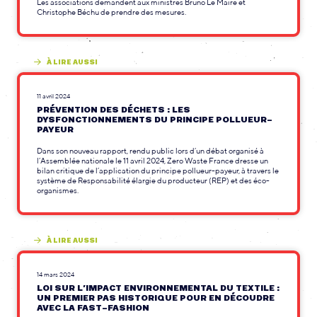
Les associations demandent aux ministres Bruno Le Maire et
Christophe Béchu de prendre des mesures.
À LIRE AUSSI
11 avril 2024
PRÉVENTION DES DÉCHETS : LES
DYSFONCTIONNEMENTS DU PRINCIPE POLLUEUR-
PAYEUR
Dans son nouveau rapport, rendu public lors d’un débat organisé à
l’Assemblée nationale le 11 avril 2024, Zero Waste France dresse un
bilan critique de l’application du principe pollueur-payeur, à travers le
système de Responsabilité élargie du producteur (REP) et des éco-
organismes.
À LIRE AUSSI
14 mars 2024
LOI SUR L’IMPACT ENVIRONNEMENTAL DU TEXTILE :
UN PREMIER PAS HISTORIQUE POUR EN DÉCOUDRE
AVEC LA FAST-FASHION