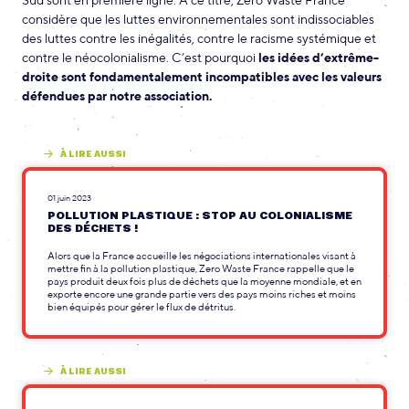
Sud sont en première ligne. À ce titre, Zero Waste France
considère que les luttes environnementales sont indissociables
des luttes contre les inégalités, contre le racisme systémique et
contre le néocolonialisme. C’est pourquoi
les idées d’extrême-
droite sont fondamentalement incompatibles avec les valeurs
défendues par notre association.
À LIRE AUSSI
01 juin 2023
POLLUTION PLASTIQUE : STOP AU COLONIALISME
DES DÉCHETS !
Alors que la France accueille les négociations internationales visant à
mettre fin à la pollution plastique, Zero Waste France rappelle que le
pays produit deux fois plus de déchets que la moyenne mondiale, et en
exporte encore une grande partie vers des pays moins riches et moins
bien équipés pour gérer le flux de détritus.
À LIRE AUSSI