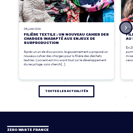
08 juillet 2026
07 jui
FILIÈRE TEXTILE : UN NOUVEAU CAHIER DES
FIL
CHARGES INADAPTÉ AUX ENJEUX DE
AU 
SURPRODUCTION
En 2
Après un an de discussions, le gouvernement a proposé un
parmi
nouveau cahier des charges pour la filière des déchets
mise
textiles. L’accent est mis avant tout sur le développement
cesse
du recyclage, sans cherch[...]
TOUTES LES ACTUALITÉS
ZERO WASTE FRANCE