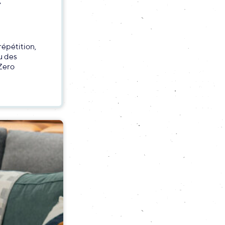
E
répétition,
u des
Zero