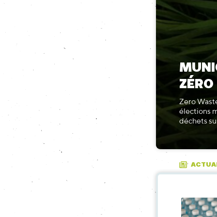
MUNI
ZÉRO
Zero Waste
élections 
déchets sur
ACTUA