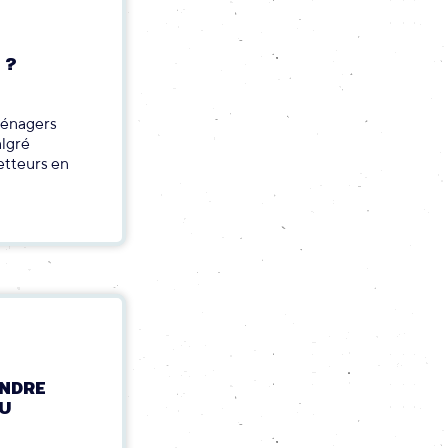
 ?
ménagers
algré
metteurs en
ENDRE
DU