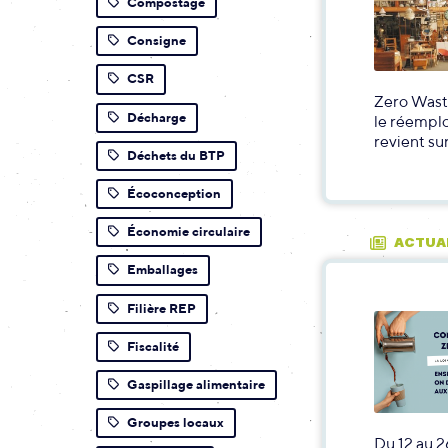
Compostage
Consigne
CSR
Zero Waste
Décharge
le réemplo
revient su
Déchets du BTP
Écoconception
Économie circulaire
ACTUA
Emballages
Filière REP
Fiscalité
Gaspillage alimentaire
Groupes locaux
Du 12 au 2