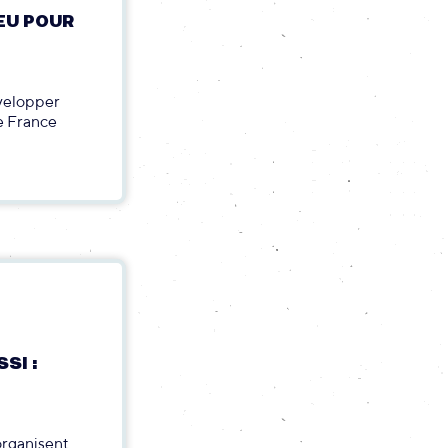
EU POUR
évelopper
te France
SI :
organisent