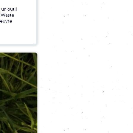
 un outil
o Waste
 œuvre