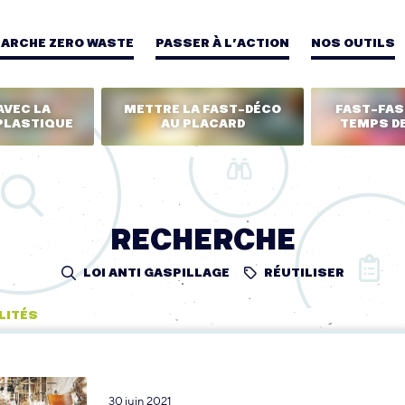
MARCHE ZERO WASTE
PASSER À L’ACTION
NOS OUTILS
AVEC LA
METTRE LA FAST-DÉCO
FAST-FASH
PLASTIQUE
AU PLACARD
TEMPS DE
RECHERCHE
LOI ANTI GASPILLAGE
RÉUTILISER
LITÉS
30 juin 2021