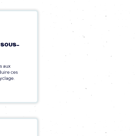
 SOUS-
s aux
duire ces
yclage.