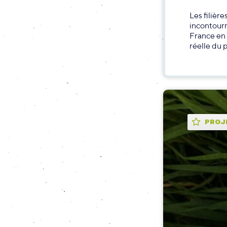
Les filièr
incontourn
France en
réelle du 
PROJ