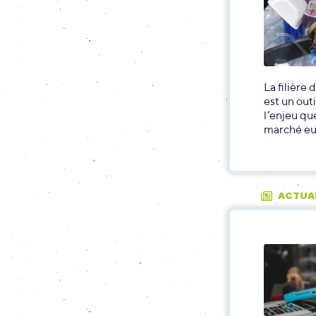
La filière
est un out
l’enjeu qu
marché eux
ACTUA