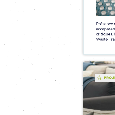
Présence m
accaparem
critiques.
Waste Fran
PROJ