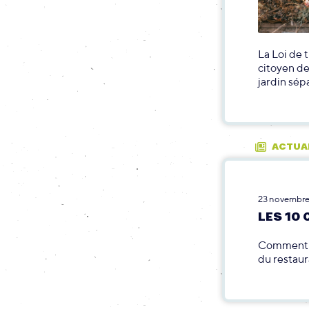
La Loi de 
citoyen de
jardin sé
ACTUA
23 novembre
LES 10
Comment p
du restaur