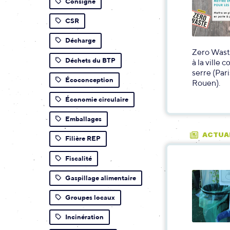
Consigne
CSR
Décharge
Zero Wast
Déchets du BTP
à la ville
serre (Pari
Écoconception
Rouen).
Économie circulaire
Emballages
ACTUA
Filière REP
Fiscalité
Gaspillage alimentaire
Groupes locaux
Incinération