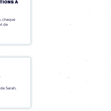
TIONS À
5, chaque
et de
T
de Sarah,