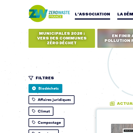
L’ASSOCIATION
LA DÉ
MUNICIPALES 2026 :
EN FINIR 
VERS DES COMMUNES
POLLUTION 
ZÉRO DÉCHET
FILTRES
Biodéchets
Affaires juridiques
ACTUA
Climat
Compostage