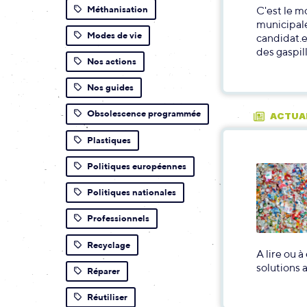
Méthanisation
C'est le m
municipale
Modes de vie
candidat.e
des gaspil
Nos actions
Nos guides
Obsolescence programmée
ACTUA
Plastiques
Politiques européennes
Politiques nationales
Professionnels
Recyclage
A lire ou 
solutions 
Réparer
Réutiliser