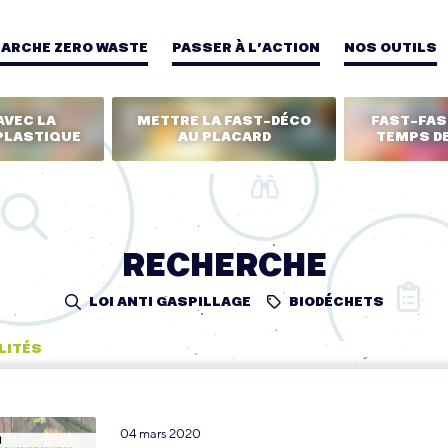
MARCHE ZERO WASTE
PASSER À L’ACTION
NOS OUTILS
AVEC LA
METTRE LA FAST-DÉCO
FAST-FASH
PLASTIQUE
AU PLACARD
TEMPS DE
RECHERCHE
LOI ANTI GASPILLAGE
BIODÉCHETS
LITÉS
04 mars 2020