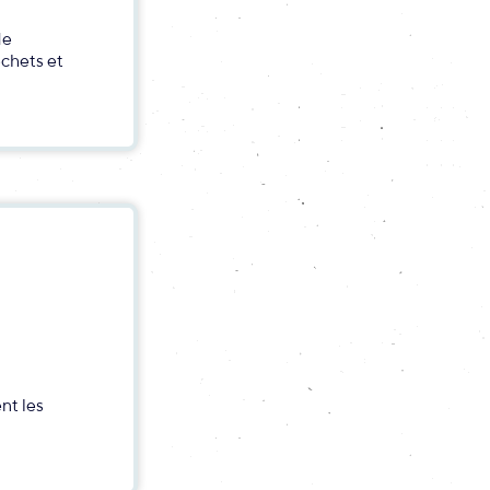
de
chets et
nt les