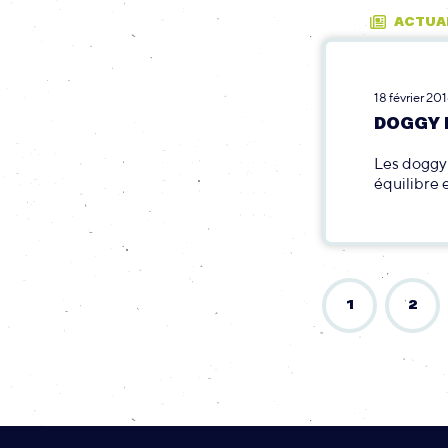
ACTUA
18 février 20
DOGGY 
Les doggy 
équilibre 
1
2