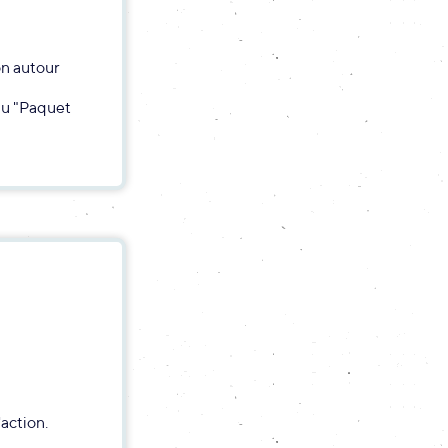
on autour
au "Paquet
action.