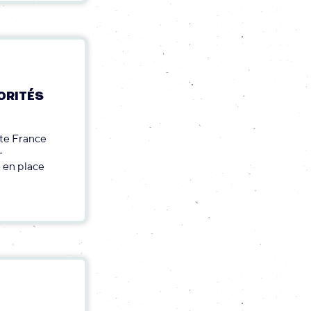
IORITÉS
ste France
-
e en place