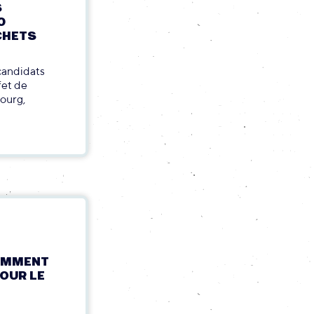
S
0
ÉCHETS
candidats
fet de
bourg,
COMMENT
POUR LE