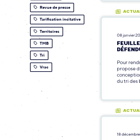
Revue de presse
ACTUA
Tarification incitative
Territoires
08 janvier 2
FEUILLE
TMB
DÉFEND
Tri
Pour rendr
Vrac
propose de
conception,
du tri des
ACTUA
18 décembre