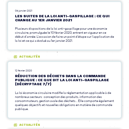
06 janvier 2021
LES SUITES DE LA LOI ANTI-GASPILLAGE : CE QUI
CHANGE AU 1ER JANVIER 2021
Plusieurs dispositions de la loi anti-gaspillage pour une économie
circulaire, promulguée le 10 février 2020, entrent en vigueur en ce
début d’année. L’occasion de faire un point d’étape sur l’application de
la loi et ce qui a évolué au 1er janvier 2021.
ACTUALITÉS
12 février 2020
RÉDUCTION DES DÉCHETS DANS LA COMMANDE
PUBLIQUE : CE QUE DIT LA LOI ANTI-GASPILLAGE
(DÉCRYPTAGE 7/7)
La loi économie circulaire modifie la réglementation applicable à de
nombreux secteurs : conception des produits, information des
consommateurs, gestion avale des déchets... Elle comporte également
quelques objectifs et nouvelles obligations en matière de commande
publique.
ACTUALITÉS