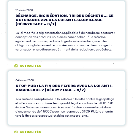
12 février 2020
DÉCHARGE, INCINÉRATION, TRI DES DÉCHETS… CE
QUI CHANGE AVEC LA LOI ANTI-GASPILLAGE
(DÉCRYPTAGE – 6/7)
La loi modifie la réglementation applicable à de nombreux secteurs :
conception des produits, soutien au zéro déchet... Elle réforme
également certains aspects de la gestion des déchets, avec des
obligations globalement renforcées mais un risque d'encourager la
valorisation énergétique au détriment de la réduction des déchets.
ACTUALITÉS
04 février 2020
STOP PUB : LA FIN DES FLYERS AVEC LA LOI ANTI-
GASPILLAGE ? (DÉCRYPTAGE – 4/7)
A la suite de l’adoption de la loi relative à la lutte contre le gaspillage
et à l’économie circulaire, le dispositif légal encadrant le STOP PUB
évolue. Si des avancées concrètes sont à saluer comme la création
d'une amende de 1 500€ pour non respect du STOP PUB, le chemin
vers la fin des prospectus jetables est encore long...
ACTUALITÉS