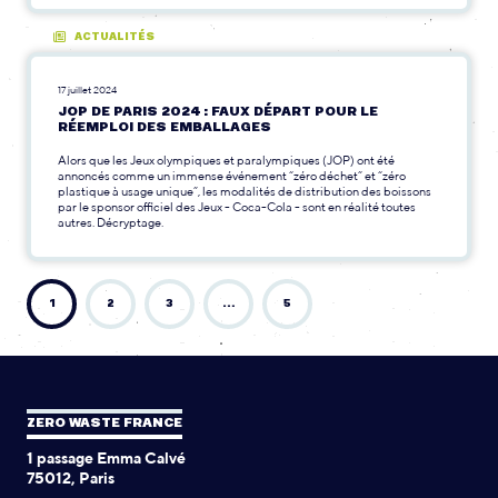
ACTUALITÉS
17 juillet 2024
JOP DE PARIS 2024 : FAUX DÉPART POUR LE
RÉEMPLOI DES EMBALLAGES
Alors que les Jeux olympiques et paralympiques (JOP) ont été
annoncés comme un immense événement “zéro déchet” et “zéro
plastique à usage unique”, les modalités de distribution des boissons
par le sponsor officiel des Jeux - Coca-Cola - sont en réalité toutes
autres. Décryptage.
1
2
3
…
5
ZERO WASTE FRANCE
1 passage Emma Calvé
75012, Paris