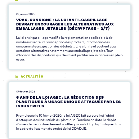
23 janvier 2020
VRAC, CONSIGNE : LA LOI ANTI-GASPILLAGE
DEVRAIT ENCOURAGER LES ALTERNATIVES AUX
EMBALLAGES JETABLES (DÉCRYPTAGE – 2/7)
La loi anti-gaspillage modifie la réglementation applicable à de
nombreux secteurs : conception des produits, information des
consommateurs, gestion des déchets... Elle clarifie et soutient aussi
certaines alternatives notamment aux emballages jetables. Tour
d'horizon des dispositions qui devraient profiter aux initiatives en plein
essor.
ACTUALITÉS
09 février 2026
6 ANS DE LA LOI AGEC : LA RÉDUCTION DES
PLASTIQUES À USAGE UNIQUE ATTAQUÉE PAR LES
INDUSTRIELS
Promulguée le 10 février 2020, la loi AGEC fait aujourd’hui l’objet
d’attaques des industriels du plastique. Dernière en date, le dépôt
d’amendements directement soufflés par un lobby du plastique dans
le cadre de l’examen du projet de loi DDADUE.