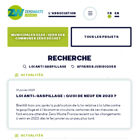
L’ASSOCIATION
FR
EN
MUNICIPALES 2026 : VERS DES
TOUS LES PROJETS
COMMUNES ZÉRO DÉCHET
RECHERCHE
LOI ANTI GASPILLAGE
AFFAIRES JURIDIQUES
ACTUALITÉS
01 janvier 2023
LOI ANTI-GASPILLAGE : QUOI DE NEUF EN 2023 ?
Bientôt trois ans après la publication de la loi relative à la lutte contre
le gaspillage et à l’économie circulaire, certaines de ses mesures se
font encore attendre. Zero Waste France revient sur les changements
à venir en 2023, dès le 1er janvier ou un peu plus tard.
ACTUALITÉS