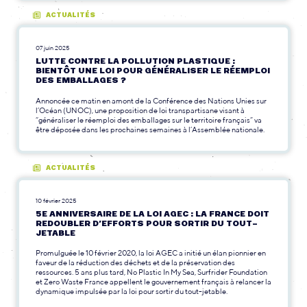
ACTUALITÉS
07 juin 2025
LUTTE CONTRE LA POLLUTION PLASTIQUE :
BIENTÔT UNE LOI POUR GÉNÉRALISER LE RÉEMPLOI
DES EMBALLAGES ?
Annoncée ce matin en amont de la Conférence des Nations Unies sur
l’Océan (UNOC), une proposition de loi transpartisane visant à
“généraliser le réemploi des emballages sur le territoire français” va
être déposée dans les prochaines semaines à l’Assemblée nationale.
ACTUALITÉS
10 février 2025
5E ANNIVERSAIRE DE LA LOI AGEC : LA FRANCE DOIT
REDOUBLER D’EFFORTS POUR SORTIR DU TOUT-
JETABLE
Promulguée le 10 février 2020, la loi AGEC a initié un élan pionnier en
faveur de la réduction des déchets et de la préservation des
ressources. 5 ans plus tard, No Plastic In My Sea, Surfrider Foundation
et Zero Waste France appellent le gouvernement français à relancer la
dynamique impulsée par la loi pour sortir du tout-jetable.