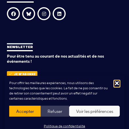
NEWSLETTER
Pour être tenu au courant de nos actualités et de nos
événements !
JE M'ABONNE
Pour offrir les meilleures expériences, nous utilisons des
technologies telles que les cookies. Le fait de ne pas consentir ou
de retirer son consentement peut avoir un effet négatif sur
POLITIQUE DE CONFIDENTIALITÉ
certaines caractéristiques et fonctions.
Conception & Réalisation:
Yann Rolland
+
Thibaut Caroli
Accepter
Refuser
Voir les préférences
Politique de confidentialité