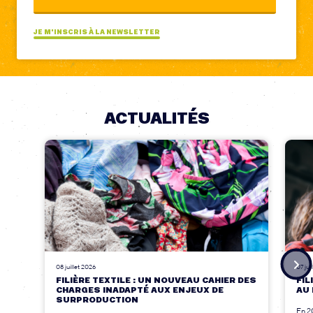
JE M'INSCRIS À LA NEWSLETTER
ACTUALITÉS
08 juillet 2026
07 jui
FILIÈRE TEXTILE : UN NOUVEAU CAHIER DES
FIL
CHARGES INADAPTÉ AUX ENJEUX DE
AU 
SURPRODUCTION
En 2