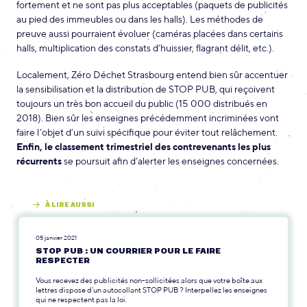
fortement et ne sont pas plus acceptables (paquets de publicités
au pied des immeubles ou dans les halls). Les méthodes de
preuve aussi pourraient évoluer (caméras placées dans certains
halls, multiplication des constats d’huissier, flagrant délit, etc.).
Localement, Zéro Déchet Strasbourg entend bien sûr accentuer
la sensibilisation et la distribution de STOP PUB, qui reçoivent
toujours un très bon accueil du public (15 000 distribués en
2018). Bien sûr les enseignes précédemment incriminées vont
faire l’objet d’un suivi spécifique pour éviter tout relâchement.
Enfin, le classement trimestriel des contrevenants les plus
récurrents
se poursuit afin d’alerter les enseignes concernées.
À LIRE AUSSI
05 janvier 2021
STOP PUB : UN COURRIER POUR LE FAIRE
RESPECTER
Vous recevez des publicités non-sollicitées alors que votre boîte aux
lettres dispose d’un autocollant STOP PUB ? Interpellez les enseignes
qui ne respectent pas la loi.