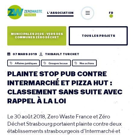
L’ASSOCIATION
FR
MUNICIPALES 2026 : VERS DES
TOUS LES PROJETS
COMMUNES ZÉRO DÉCHET
07 MARS 2019
THIBAULT TURCHET
Affaires juridiques
Groupes locaux
Nos actions
PLAINTE STOP PUB CONTRE
INTERMARCHÉ ET PIZZA HUT :
CLASSEMENT SANS SUITE AVEC
RAPPEL À LA LOI
Le 30 août 2018, Zero Waste France et Zéro
Déchet Strasbourg portaient plainte contre deux
établissements strasbourgeois d'Intermarché et