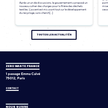
Après un an de discussions, le gouvernement a proposé un
parmi
nouveau cahier des charges pour la filière des déchets
mise
textiles. L’accent est mis avant tout sur le développement
cesse
du recyclage, sans cherch[...]
TOUTES LES ACTUALITÉS
ZERO WASTE FRANCE
1 passage Emma Calvé
75012, Paris
CONTACT
NOUS SUIVRE