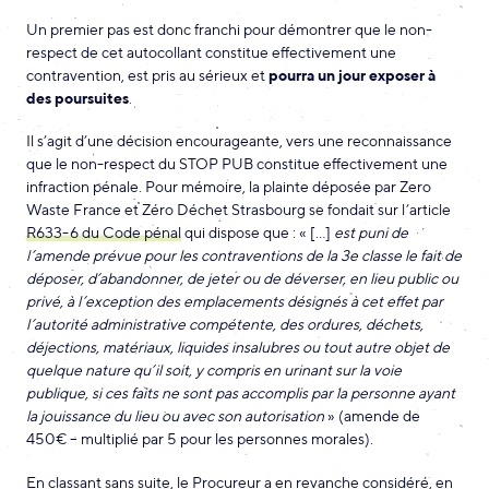
Un premier pas est donc franchi pour démontrer que le non-
respect de cet autocollant constitue effectivement une
contravention, est pris au sérieux et
pourra un jour exposer à
des poursuites
.
Il s’agit d’une décision encourageante, vers une reconnaissance
que le non-respect du STOP PUB constitue effectivement une
infraction pénale. Pour mémoire, la plainte déposée par Zero
Waste France et Zéro Déchet Strasbourg se fondait sur l’article
R633-6 du Code pénal
qui dispose que : « […]
est puni de
l’amende prévue pour les contraventions de la 3e classe le fait de
déposer, d’abandonner, de jeter ou de déverser, en lieu public ou
privé, à l’exception des emplacements désignés à cet effet par
l’autorité administrative compétente, des ordures, déchets,
déjections, matériaux, liquides insalubres ou tout autre objet de
quelque nature qu’il soit, y compris en urinant sur la voie
publique, si ces faits ne sont pas accomplis par la personne ayant
la jouissance du lieu ou avec son autorisation
» (amende de
450€ – multiplié par 5 pour les personnes morales).
En classant sans suite, le Procureur a en revanche considéré, en