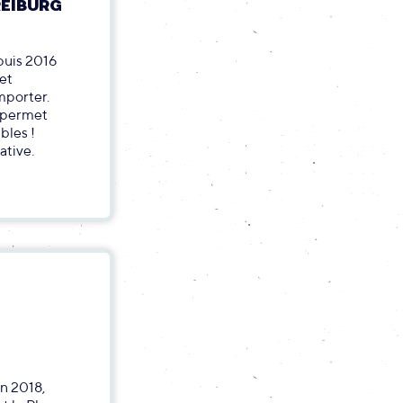
REIBURG
puis 2016
 et
mporter.
t permet
bles !
ative.
in 2018,