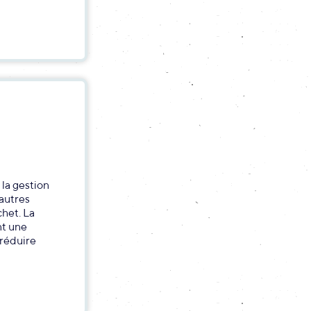
 la gestion
’autres
chet. La
nt une
réduire