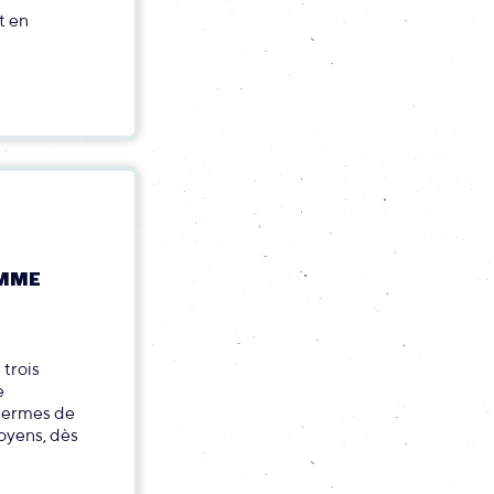
t en
OMME
 trois
e
 termes de
oyens, dès