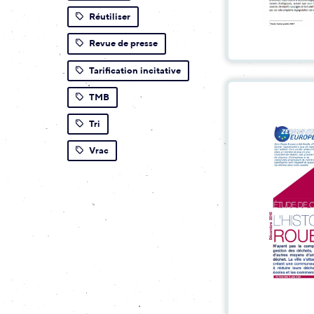
Réutiliser
Revue de presse
Tarification incitative
TMB
Tri
Vrac