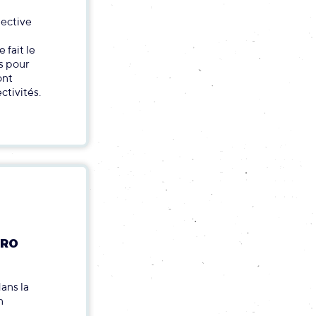
lective
 fait le
ts pour
ont
ctivités.
ÉRO
ans la
n