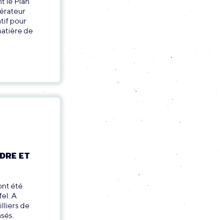
t le Plan
nérateur
tif pour
matière de
DRE ET
ont été
fel. A
lliers de
sés.