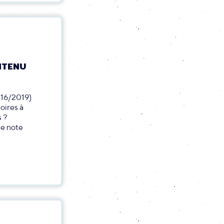
NTENU
016/2019)
toires à
s ?
ne note
s