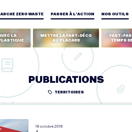
MARCHE ZERO WASTE
PASSER À L’ACTION
NOS OUTILS
AVEC LA
METTRE LA FAST-DÉCO
FAST-FASH
PLASTIQUE
AU PLACARD
TEMPS DE
PUBLICATIONS
TERRITOIRES
18 octobre 2018