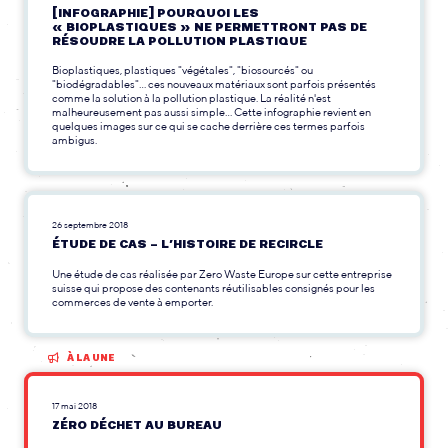
[INFOGRAPHIE] POURQUOI LES
« BIOPLASTIQUES » NE PERMETTRONT PAS DE
RÉSOUDRE LA POLLUTION PLASTIQUE
Bioplastiques, plastiques "végétales", "biosourcés" ou
"biodégradables"... ces nouveaux matériaux sont parfois présentés
comme la solution à la pollution plastique. La réalité n'est
malheureusement pas aussi simple... Cette infographie revient en
quelques images sur ce qui se cache derrière ces termes parfois
ambigus.
26 septembre 2018
ÉTUDE DE CAS – L’HISTOIRE DE RECIRCLE
Une étude de cas réalisée par Zero Waste Europe sur cette entreprise
suisse qui propose des contenants réutilisables consignés pour les
commerces de vente à emporter.
À LA UNE
17 mai 2018
ZÉRO DÉCHET AU BUREAU