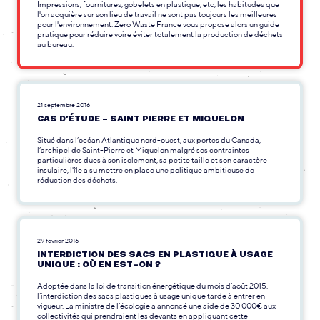
Impressions, fournitures, gobelets en plastique, etc, les habitudes que
l'on acquière sur son lieu de travail ne sont pas toujours les meilleures
pour l'environnement. Zero Waste France vous propose alors un guide
pratique pour réduire voire éviter totalement la production de déchets
au bureau.
21 septembre 2016
CAS D’ÉTUDE – SAINT PIERRE ET MIQUELON
Situé dans l’océan Atlantique nord-ouest, aux portes du Canada,
l’archipel de Saint-Pierre et Miquelon malgré ses contraintes
particulières dues à son isolement, sa petite taille et son caractère
insulaire, l'île a su mettre en place une politique ambitieuse de
réduction des déchets.
29 février 2016
INTERDICTION DES SACS EN PLASTIQUE À USAGE
UNIQUE : OÙ EN EST-ON ?
Adoptée dans la loi de transition énergétique du mois d’août 2015,
l’interdiction des sacs plastiques à usage unique tarde à entrer en
vigueur. La ministre de l’écologie a annoncé une aide de 30 000€ aux
collectivités qui prendraient les devants en appliquant cette