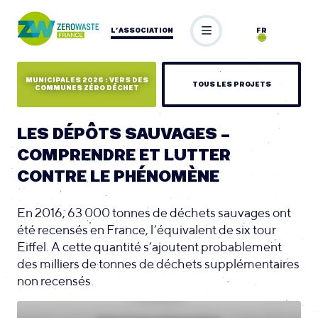
L’ASSOCIATION
FR
MUNICIPALES 2026 : VERS DES
TOUS LES PROJETS
COMMUNES ZÉRO DÉCHET
LES DÉPÔTS SAUVAGES –
COMPRENDRE ET LUTTER
CONTRE LE PHÉNOMÈNE
En 2016, 63 000 tonnes de déchets sauvages ont
été recensés en France, l’équivalent de six tour
Eiffel. A cette quantité s’ajoutent probablement
des milliers de tonnes de déchets supplémentaires
non recensés.