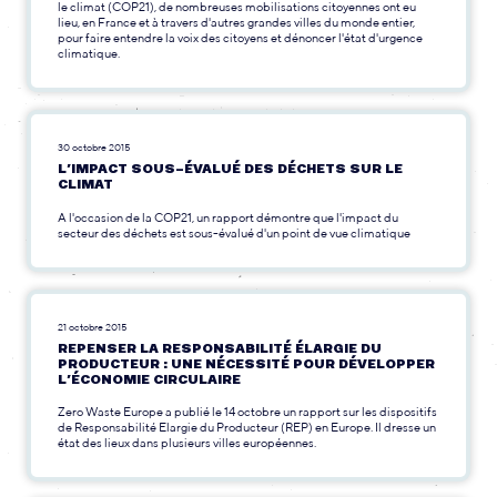
le climat (COP21), de nombreuses mobilisations citoyennes ont eu
lieu, en France et à travers d'autres grandes villes du monde entier,
pour faire entendre la voix des citoyens et dénoncer l'état d'urgence
climatique.
30 octobre 2015
L’IMPACT SOUS-ÉVALUÉ DES DÉCHETS SUR LE
CLIMAT
A l'occasion de la COP21, un rapport démontre que l'impact du
secteur des déchets est sous-évalué d'un point de vue climatique
21 octobre 2015
REPENSER LA RESPONSABILITÉ ÉLARGIE DU
PRODUCTEUR : UNE NÉCESSITÉ POUR DÉVELOPPER
L’ÉCONOMIE CIRCULAIRE
Zero Waste Europe a publié le 14 octobre un rapport sur les dispositifs
de Responsabilité Elargie du Producteur (REP) en Europe. Il dresse un
état des lieux dans plusieurs villes européennes.