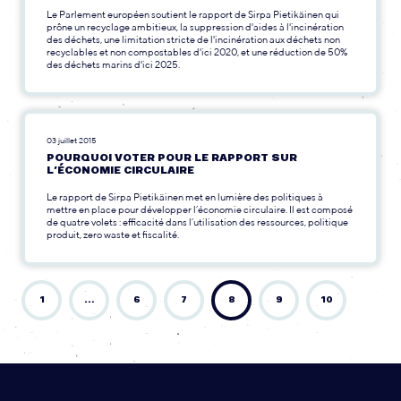
Le Parlement européen soutient le rapport de Sirpa Pietikäinen qui
prône un recyclage ambitieux, la suppression d'aides à l'incinération
des déchets, une limitation stricte de l'incinération aux déchets non
recyclables et non compostables d'ici 2020, et une réduction de 50%
des déchets marins d'ici 2025.
03 juillet 2015
POURQUOI VOTER POUR LE RAPPORT SUR
L’ÉCONOMIE CIRCULAIRE
Le rapport de Sirpa Pietikäinen met en lumière des politiques à
mettre en place pour développer l’économie circulaire. Il est composé
de quatre volets : efficacité dans l’utilisation des ressources, politique
produit, zero waste et fiscalité.
1
…
6
7
8
9
10