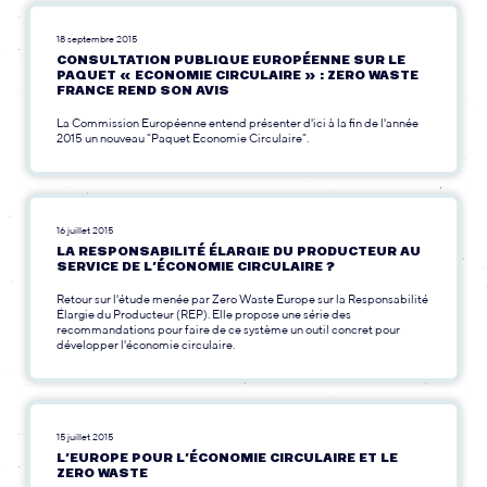
18 septembre 2015
CONSULTATION PUBLIQUE EUROPÉENNE SUR LE
PAQUET « ECONOMIE CIRCULAIRE » : ZERO WASTE
FRANCE REND SON AVIS
La Commission Européenne entend présenter d'ici à la fin de l'année
2015 un nouveau "Paquet Economie Circulaire".
16 juillet 2015
LA RESPONSABILITÉ ÉLARGIE DU PRODUCTEUR AU
SERVICE DE L’ÉCONOMIE CIRCULAIRE ?
Retour sur l'étude menée par Zero Waste Europe sur la Responsabilité
Élargie du Producteur (REP). Elle propose une série des
recommandations pour faire de ce système un outil concret pour
développer l'économie circulaire.
15 juillet 2015
L’EUROPE POUR L’ÉCONOMIE CIRCULAIRE ET LE
ZERO WASTE