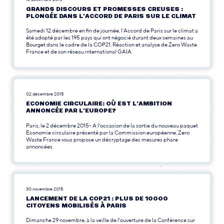
GRANDS DISCOURS ET PROMESSES CREUSES :
PLONGÉE DANS L’ACCORD DE PARIS SUR LE CLIMAT
Samedi 12 décembre en fin de journée, l’Accord de Paris sur le climat a
été adopté par les 195 pays qui ont négocié durant deux semaines au
Bourget dans le cadre de la COP21. Réaction et analyse de Zero Waste
France et de son réseau international GAIA.
02 décembre 2015
ECONOMIE CIRCULAIRE: OÙ EST L’AMBITION
ANNONCÉE PAR L’EUROPE?
Paris, le 2 décembre 2015- A l'occasion de la sortie du nouveau paquet
Economie circulaire présenté par la Commission européenne, Zero
Waste France vous propose un décryptage des mesures phare
annoncées.
30 novembre 2015
LANCEMENT DE LA COP21 : PLUS DE 10000
CITOYENS MOBILISÉS À PARIS
Dimanche 29 novembre, à la veille de l'ouverture de la Conférence sur