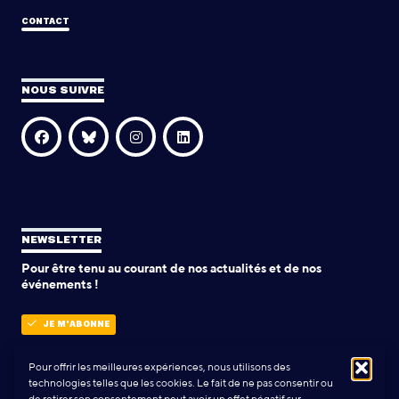
CONTACT
NOUS SUIVRE
NEWSLETTER
Pour être tenu au courant de nos actualités et de nos
événements !
JE M'ABONNE
Pour offrir les meilleures expériences, nous utilisons des
technologies telles que les cookies. Le fait de ne pas consentir ou
POLITIQUE DE CONFIDENTIALITÉ
de retirer son consentement peut avoir un effet négatif sur