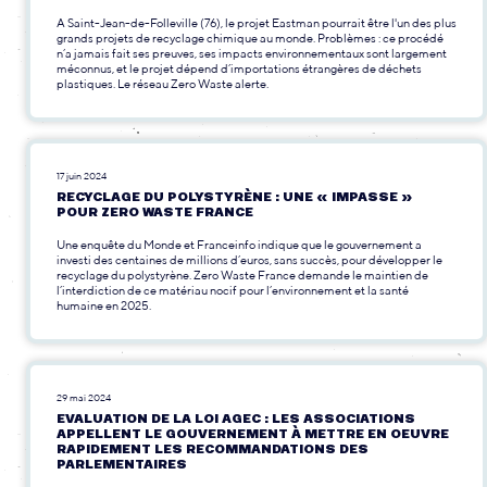
A Saint-Jean-de-Folleville (76), le projet Eastman pourrait être l'un des plus
grands projets de recyclage chimique au monde. Problèmes : ce procédé
n’a jamais fait ses preuves, ses impacts environnementaux sont largement
méconnus, et le projet dépend d’importations étrangères de déchets
plastiques. Le réseau Zero Waste alerte.
17 juin 2024
RECYCLAGE DU POLYSTYRÈNE : UNE « IMPASSE »
POUR ZERO WASTE FRANCE
Une enquête du Monde et Franceinfo indique que le gouvernement a
investi des centaines de millions d’euros, sans succès, pour développer le
recyclage du polystyrène. Zero Waste France demande le maintien de
l’interdiction de ce matériau nocif pour l’environnement et la santé
humaine en 2025.
29 mai 2024
EVALUATION DE LA LOI AGEC : LES ASSOCIATIONS
APPELLENT LE GOUVERNEMENT À METTRE EN OEUVRE
RAPIDEMENT LES RECOMMANDATIONS DES
PARLEMENTAIRES