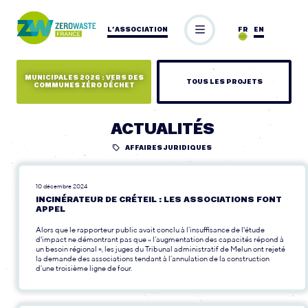
L’ASSOCIATION
FR
EN
MUNICIPALES 2026 : VERS DES
TOUS LES PROJETS
COMMUNES ZÉRO DÉCHET
ACTUALITÉS
AFFAIRES JURIDIQUES
10 décembre 2024
INCINÉRATEUR DE CRÉTEIL : LES ASSOCIATIONS FONT
APPEL
Alors que le rapporteur public avait conclu à l’insuffisance de l'étude
d'impact ne démontrant pas que « l’augmentation des capacités répond à
un besoin régional », les juges du Tribunal administratif de Melun ont rejeté
la demande des associations tendant à l’annulation de la construction
d’une troisième ligne de four.