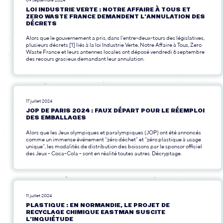
LOI INDUSTRIE VERTE : NOTRE AFFAIRE À TOUS ET
ZERO WASTE FRANCE DEMANDENT L’ANNULATION DES
DÉCRETS
Alors que le gouvernement a pris, dans l’entre-deux-tours des législatives,
plusieurs décrets [1] liés à la loi Industrie Verte, Notre Affaire à Tous, Zero
Waste France et leurs antennes locales ont déposé vendredi 6 septembre
des recours gracieux demandant leur annulation.
17 juillet 2024
JOP DE PARIS 2024 : FAUX DÉPART POUR LE RÉEMPLOI
DES EMBALLAGES
Alors que les Jeux olympiques et paralympiques (JOP) ont été annoncés
comme un immense événement “zéro déchet” et “zéro plastique à usage
unique”, les modalités de distribution des boissons par le sponsor officiel
des Jeux - Coca-Cola - sont en réalité toutes autres. Décryptage.
11 juillet 2024
PLASTIQUE : EN NORMANDIE, LE PROJET DE
RECYCLAGE CHIMIQUE EASTMAN SUSCITE
L’INQUIÉTUDE