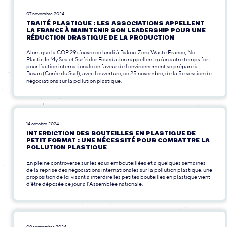
07 novembre 2024
TRAITÉ PLASTIQUE : LES ASSOCIATIONS APPELLENT
LA FRANCE À MAINTENIR SON LEADERSHIP POUR UNE
RÉDUCTION DRASTIQUE DE LA PRODUCTION
Alors que la COP 29 s’ouvre ce lundi à Bakou, Zero Waste France, No
Plastic In My Sea et Surfrider Foundation rappellent qu’un autre temps fort
pour l’action internationale en faveur de l’environnement se prépare à
Busan (Corée du Sud), avec l’ouverture, ce 25 novembre, de la 5e session de
négociations sur la pollution plastique.
14 octobre 2024
INTERDICTION DES BOUTEILLES EN PLASTIQUE DE
PETIT FORMAT : UNE NÉCESSITÉ POUR COMBATTRE LA
POLLUTION PLASTIQUE
En pleine controverse sur les eaux embouteillées et à quelques semaines
de la reprise des négociations internationales sur la pollution plastique, une
proposition de loi visant à interdire les petites bouteilles en plastique vient
d’être déposée ce jour à l’Assemblée nationale.
09 septembre 2024