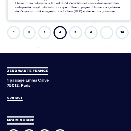
l’Assemblée nationale le 11 avril 2024, Zero Waste France dresse un bilan
critique de l’application du principe pollueur-payeur, à travers le système
de Responsabilité élargie du producteur (REP) et des éco-organismes.
1
2
3
4
5
6
…
16
ZERO WASTE FRANCE
1 passage Emma Calvé
75012, Paris
CONTACT
NOUS SUIVRE