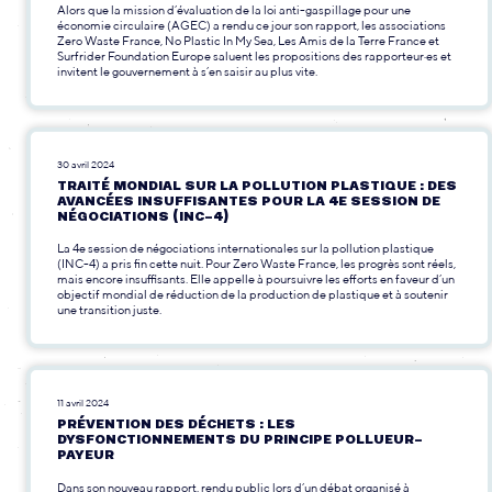
Alors que la mission d’évaluation de la loi anti-gaspillage pour une
économie circulaire (AGEC) a rendu ce jour son rapport, les associations
Zero Waste France, No Plastic In My Sea, Les Amis de la Terre France et
Surfrider Foundation Europe saluent les propositions des rapporteur·es et
invitent le gouvernement à s’en saisir au plus vite.
30 avril 2024
TRAITÉ MONDIAL SUR LA POLLUTION PLASTIQUE : DES
AVANCÉES INSUFFISANTES POUR LA 4E SESSION DE
NÉGOCIATIONS (INC-4)
La 4e session de négociations internationales sur la pollution plastique
(INC-4) a pris fin cette nuit. Pour Zero Waste France, les progrès sont réels,
mais encore insuffisants. Elle appelle à poursuivre les efforts en faveur d’un
objectif mondial de réduction de la production de plastique et à soutenir
une transition juste.
11 avril 2024
PRÉVENTION DES DÉCHETS : LES
DYSFONCTIONNEMENTS DU PRINCIPE POLLUEUR-
PAYEUR
Dans son nouveau rapport, rendu public lors d’un débat organisé à