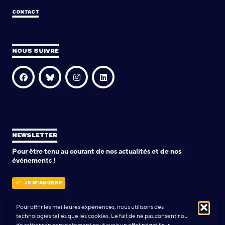
CONTACT
NOUS SUIVRE
NEWSLETTER
Pour être tenu au courant de nos actualités et de nos
événements !
JE M'ABONNE
Pour offrir les meilleures expériences, nous utilisons des
technologies telles que les cookies. Le fait de ne pas consentir ou
POLITIQUE DE CONFIDENTIALITÉ
de retirer son consentement peut avoir un effet négatif sur