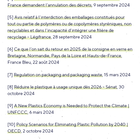
France demandent l’annulation des décrets
, 9 septembre 2024
[5]
Avis relatif à l’interdiction des emballages constitués pour
tout ou partie de polymères ou de copolymères styréniques, non
recyclables et dans l’incapacité d’intégrer une filière de
recyclage – Légifrance
, 28 septembre 2024
[6]
Ce que l’on sait du retour en 2025 de la consigne en verre en
Bretagne, Normandie, Pays de la Loire et Hauts-de-France
,
France Bleu, 22 août 2024
[7]
Regulation on packaging and packaging waste
, 15 mars 2024
[8]
Réduire le plastique à usage unique dès 2026 – Sénat
, 30
octobre 2024
[9]
A New Plastics Economy is Needed to Protect the Climate |
UNFCCC
, 6 mars 2024
[10]
Policy Scenarios for Eliminating Plastic Pollution by 2040 |
OECD
, 2 octobre 2024