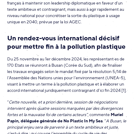
français à maintenir son leadership diplomatique en faveur d’un
texte ambitieux et contraignant, mais aussi à agir rapidement au
niveau national pour concrétiser la sortie du plastique à usage
unique en 2040, prévue par la loi AGEC.
Un rendez-vous international décisif
pour mettre fin à la pollution plastique
Du 25 novembre au 1er décembre 2024, les représentant·es de
170 Etats se réuniront à Busan (Corée du Sud), afin de finaliser
les travaux engagés selon le mandat fixé par la résolution 5/14 de
l’Assemblée des Nations unies pour l’environnement (UNEA-5),
visant à mettre un terme à la pollution plastique et à élaborer un
accord international juridiquement contraignant d’ici fin 2024 [1].
“
Cette nouvelle, et a priori dernière, session de négociations
intervient après quatre sessions marquées par des divergences
fortes et la mauvaise foi de certains acteurs”
, commente
Muriel
Papin, déléguée générale de No Plastic In My Sea
. “
A Busan, le
principal enjeu sera de parvenir à un texte ambitieux et juste,
c’est-à dire : qui couvre l’ensemble du cycle de vie des