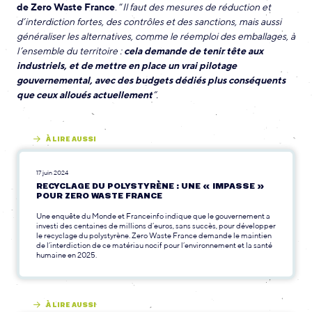
de Zero Waste France
. “
Il faut des mesures de réduction et
d’interdiction fortes, des contrôles et des sanctions, mais aussi
généraliser les alternatives, comme le réemploi des emballages, à
l’ensemble du territoire :
cela demande de tenir tête aux
industriels, et de mettre en place un vrai pilotage
gouvernemental, avec des budgets dédiés plus conséquents
que ceux alloués actuellement
”.
À LIRE AUSSI
17 juin 2024
RECYCLAGE DU POLYSTYRÈNE : UNE « IMPASSE »
POUR ZERO WASTE FRANCE
Une enquête du Monde et Franceinfo indique que le gouvernement a
investi des centaines de millions d’euros, sans succès, pour développer
le recyclage du polystyrène. Zero Waste France demande le maintien
de l’interdiction de ce matériau nocif pour l’environnement et la santé
humaine en 2025.
À LIRE AUSSI