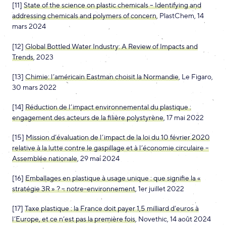
[11]
State of the science on plastic chemicals – Identifying and
addressing chemicals and polymers of concern
, PlastChem, 14
mars 2024
[12]
Global Bottled Water Industry: A Review of Impacts and
Trends
, 2023
[13]
Chimie: l’américain Eastman choisit la Normandie
, Le Figaro,
30 mars 2022
[14]
Réduction de l’impact environnemental du plastique :
engagement des acteurs de la filière polystyrène
, 17 mai 2022
[15]
Mission d’évaluation de l’impact de la loi du 10 février 2020
relative à la lutte contre le gaspillage et à l’économie circulaire –
Assemblée nationale
, 29 mai 2024
[16]
Emballages en plastique à usage unique : que signifie la «
stratégie 3R » ? – notre-environnement
, 1er juillet 2022
[17]
Taxe plastique : la France doit payer 1,5 milliard d’euros à
l’Europe, et ce n’est pas la première fois
, Novethic, 14 août 2024