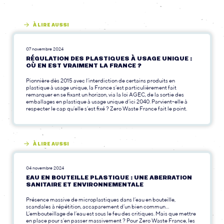
À LIRE AUSSI
07 novembre 2024
RÉGULATION DES PLASTIQUES À USAGE UNIQUE :
OÙ EN EST VRAIMENT LA FRANCE ?
Pionnière dès 2015 avec l’interdiction de certains produits en
plastique à usage unique, la France s’est particulièrement fait
remarquer en se fixant un horizon, via la loi AGEC, de la sortie des
emballages en plastique à usage unique d’ici 2040. Parvient-elle à
respecter le cap qu’elle s’est fixé ? Zero Waste France fait le point.
À LIRE AUSSI
04 novembre 2024
EAU EN BOUTEILLE PLASTIQUE : UNE ABERRATION
SANITAIRE ET ENVIRONNEMENTALE
Présence massive de microplastiques dans l’eau en bouteille,
scandales à répétition, accaparement d’un bien commun…
L’embouteillage de l’eau est sous le feu des critiques. Mais que mettre
en place pour s’en passer massivement ? Pour Zero Waste France, les