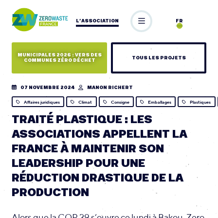
L’ASSOCIATION
FR
MUNICIPALES 2026 : VERS DES
TOUS LES PROJETS
COMMUNES ZÉRO DÉCHET
07 NOVEMBRE 2024
MANON RICHERT
Affaires juridiques
Climat
Consigne
Emballages
Plastiques
TRAITÉ PLASTIQUE : LES
ASSOCIATIONS APPELLENT LA
FRANCE À MAINTENIR SON
LEADERSHIP POUR UNE
RÉDUCTION DRASTIQUE DE LA
PRODUCTION
Alors que la COP 29 s’ouvre ce lundi à Bakou, Zero