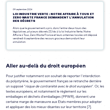
09 septembre 2024
LOI INDUSTRIE VERTE : NOTRE AFFAIRE À TOUS ET
ZERO WASTE FRANCE DEMANDENT L’ANNULATION
DES DÉCRETS
Alors que le gouvernement a pris, dans l’entre-deux-tours des
législatives, plusieurs décrets [1] liés à la loi Industrie Verte, Notre
Affaire à Tous, Zero Waste France et leurs antennes locales ont déposé
vendredi 6 septembre des recours gracieux demandant leur
annulation.
Aller au-delà du droit européen
Pour justifier notamment son souhait de reporter l’interdiction
du polystyrène, le gouvernement français se retranche derrière
un supposé “
risque de contrariété avec le droit européen
”. Or, les
textes européens, et notamment le règlement sur les
emballages et déchets d’emballages (PPWR), donnent une
certaine marge de manœuvre aux Etats membres pour adopter
et appliquer des lois mieux-disantes sur leur territoire [7].