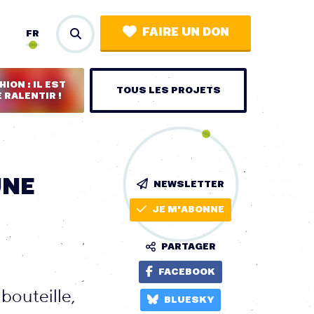
FAIRE UN DON
FR
ION : IL EST
TOUS LES PROJETS
 RALENTIR !
UNE
NEWSLETTER
JE M'ABONNE
PARTAGER
FACEBOOK
bouteille,
BLUESKY