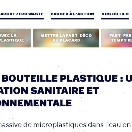
MARCHE ZERO WASTE
PASSER À L’ACTION
NOS OUTILS
AVEC LA
METTRE LA FAST-DÉCO
FAST-FASH
PLASTIQUE
AU PLACARD
TEMPS DE
 BOUTEILLE PLASTIQUE : 
TION SANITAIRE ET
ONNEMENTALE
ssive de microplastiques dans l’eau en 