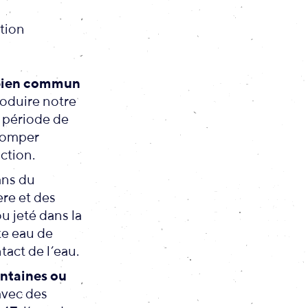
tion
 bien commun
roduire notre
n période de
 pomper
ction.
ans du
ère et des
ou jeté dans la
te eau de
act de l’eau.
entaines ou
avec des