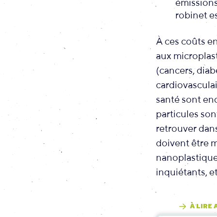
émissions
robinet e
À ces coûts en
aux microplas
(cancers, diab
cardiovasculai
santé sont enc
particules son
retrouver dans
doivent être m
nanoplastique 
inquiétants, e
À LIRE