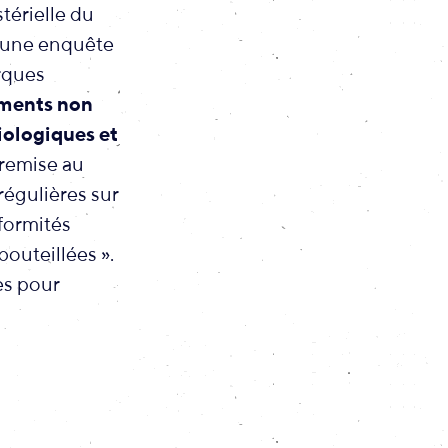
térielle du
r une enquête
rques
ements non
iologiques et
 remise au
régulières sur
formités
outeillées ».
es pour