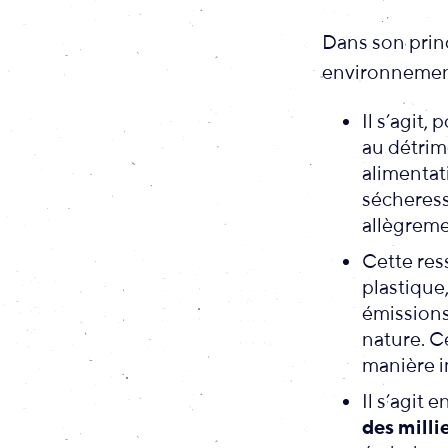
Dans son prin
environnementa
Il s’agit,
au détrim
alimentat
sécheress
allègreme
Cette res
plastique
émissions 
nature. C
manière i
Il s’agit 
des milli