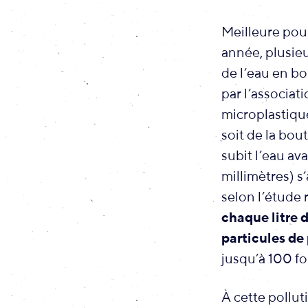
Meilleure pour
année, plusie
de l’eau en bo
par l’associa
microplastiqu
soit de la bou
subit l’eau av
millimètres) s
selon l’étude 
chaque litre 
particules de
jusqu’à 100 fo
À cette pollut