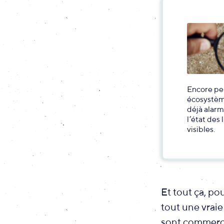
Encore peu
écosystème
déjà alarm
l’état des 
visibles.
Et tout ça, pou
tout une vraie
sont commerci