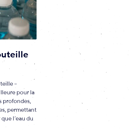
outeille
eille –
lleure pour la
s profondes,
ées, permettant
r que l’eau du