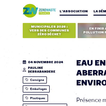
L’ASSOCIATION
LA DÉ
MUNICIPALES 2026 :
EN FINIR 
VERS DES COMMUNES
POLLUTION 
ZÉRO DÉCHET
EAU EN
04 NOVEMBRE 2024
PAULINE
ABERRA
DEBRABANDERE
Consigne
ENVIR
Emballages
Plastiques
Présence ma