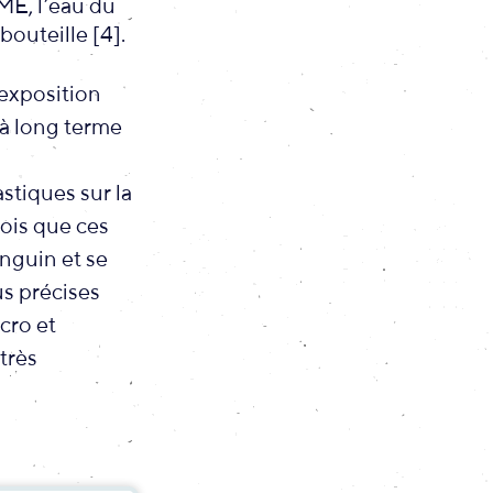
ME, l’eau du
outeille [4].
’exposition
à long terme
stiques sur la
fois que ces
nguin et se
us précises
cro et
très