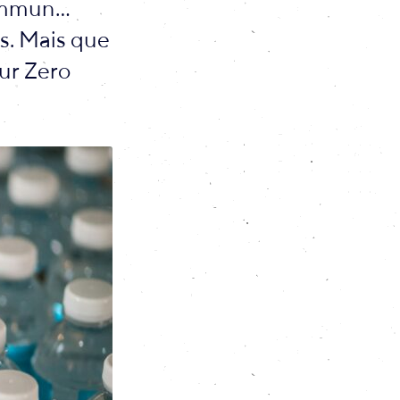
commun…
es. Mais que
ur Zero