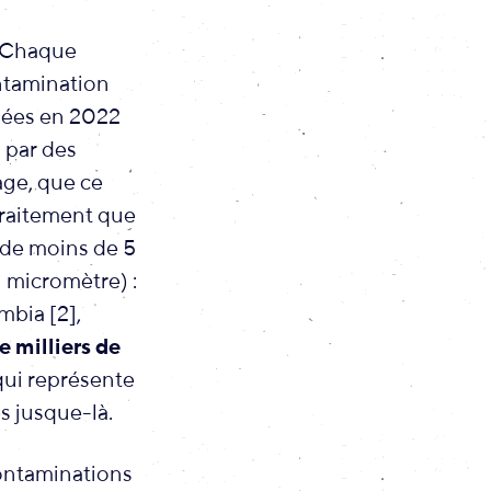
r. Chaque
ntamination
ysées en 2022
 par des
age, que ce
traitement que
 de moins de 5
 micromètre) :
mbia [2],
e milliers de
qui représente
s jusque-là.
contaminations