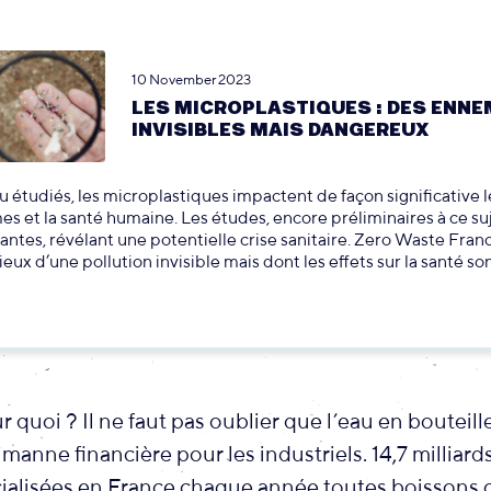
10 November 2023
LES MICROPLASTIQUES : DES ENNE
INVISIBLES MAIS DANGEREUX
 étudiés, les microplastiques impactent de façon significative l
s et la santé humaine. Les études, encore préliminaires à ce suj
antes, révélant une potentielle crise sanitaire. Zero Waste Franc
lieux d’une pollution invisible mais dont les effets sur la santé so
r quoi ? Il ne faut pas oublier que l’eau en bouteill
 manne financière pour les industriels. 14,7 milliard
alisées en France chaque année toutes boissons 