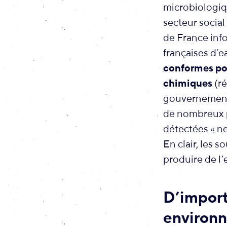
microbiologiqu
secteur socia
de France inf
françaises d’e
conformes po
chimiques
(ré
gouvernement 
de nombreux p
détectées « ne
En clair, les 
produire de l’
D’import
environ