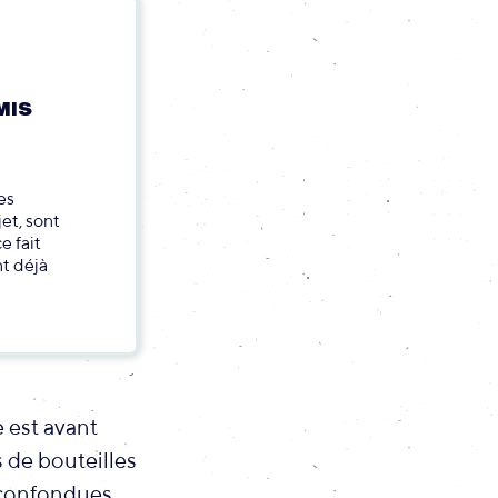
MIS
es
et, sont
e fait
nt déjà
e est avant
s de bouteilles
confondues,