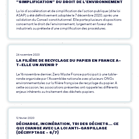
“SIMPLIFICATION” DU DROIT DE L’ENVIRONNEMENT
La loi d’accélération et de simplification de l’action publique (dite loi
ASAP) a été définitivement adoptée le 7 décembre 2020, après une
validation du Conseil constitutionnel. Elle porte plusieurs dispositions
concernant le droit de l’environnement, largement en faveur des
industriels au prétexte d’une simplification des procédures.
24 novembre 2020
LA FILIÈRE DE RECYCLAGE DU PAPIER EN FRANCE A-
T-ELLE UN AVENIR ?
Le 16 novembre dernier, Zero Waste France participait à une table-
ronde organisée par l’Assemblée nationale avec plusieurs ONGs
environnementales sur la filière française de recyclage du papier. A
cette occasion, les associations présentes ont rappelé les différents
enjeux inhérents au traitement des déchets papiers.
12 février 2020
DÉCHARGE, INCINÉRATION, TRI DES DÉCHETS… CE
QUI CHANGE AVEC LA LOI ANTI-GASPILLAGE
(DÉCRYPTAGE – 6/7)