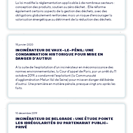
La loi modifie la réglementation applicable à de nombreux secteurs :
conception des produits, soutien au zéro déchet... Elle réforme
également certains aspects de la gestion des déchets, avec des
obligations globalement renforcées mais un risque d'encourager la
valorisation énergétique au détriment de la réduction des déchets.
15 janvier 2020
INCINÉRATEUR DE VAUX-LE-PÉNIL: UNE
CONDAMNATION HISTORIQUE POUR MISE EN
DANGER D’AUTRUI
A la suite de l'exploitation d'un incinérateur en méconnaissance des
normes environnementales, la Cour d'appel de Paris, par un arrêt du 11
octobre 2019, a condamné l'exploitant (la Communauté
d'agglomération Melun Val de Seine) pour mise en danger délibérée
d'autrui. Une première en matière pénale, presque vingt ans après les
faits.
10 décembre 2019
INCINÉRATEUR DE BELGRADE : UNE ÉTUDE POINTE
LES IRRÉGULARITÉS DU PARTENARIAT PUBLIC-
PRIVÉ