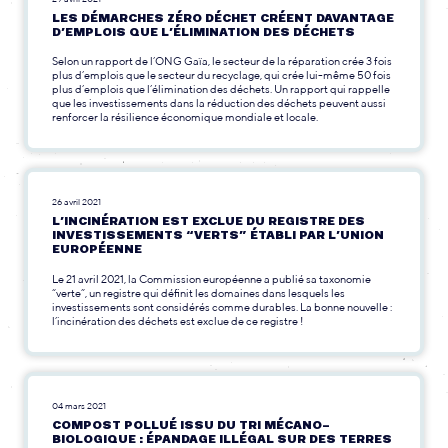
LES DÉMARCHES ZÉRO DÉCHET CRÉENT DAVANTAGE
D’EMPLOIS QUE L’ÉLIMINATION DES DÉCHETS
Selon un rapport de l’ONG Gaïa, le secteur de la réparation crée 3 fois
plus d’emplois que le secteur du recyclage, qui crée lui-même 50 fois
plus d’emplois que l’élimination des déchets. Un rapport qui rappelle
que les investissements dans la réduction des déchets peuvent aussi
renforcer la résilience économique mondiale et locale.
26 avril 2021
L’INCINÉRATION EST EXCLUE DU REGISTRE DES
INVESTISSEMENTS “VERTS” ÉTABLI PAR L’UNION
EUROPÉENNE
Le 21 avril 2021, la Commission européenne a publié sa taxonomie
“verte”, un registre qui définit les domaines dans lesquels les
investissements sont considérés comme durables. La bonne nouvelle :
l’incinération des déchets est exclue de ce registre !
04 mars 2021
COMPOST POLLUÉ ISSU DU TRI MÉCANO-
BIOLOGIQUE : ÉPANDAGE ILLÉGAL SUR DES TERRES