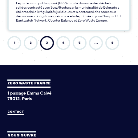
Le partenariat public-privé (PPP) dans le domaine des déchets
solides contracté avec Suez/Itochu par la municipalité de Belgrade a
été entaché d'irrégularités juridiques et a contourné des processus
décisionnels obligatoires, selon une étude publiée aujourd'hui par CEE
Bankwatch Network, Counter Balance et Zero Waste Europe.
1
2
3
4
5
…
9
ZERO WASTE FRANCE
1 passage Emma Calvé
75012, Paris
CONTACT
NOUS SUIVRE