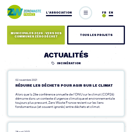
L’ASSOCIATION
FR
EN
MUNICIPALES 2026 : VERS DES
TOUS LES PROJETS
COMMUNES ZÉRO DÉCHET
ACTUALITÉS
INCINÉRATION
02 novembre 2021
RÉDUIRE LES DÉCHETS POUR AGIR SUR LE CLIMAT
Alors que la 26e conférence annuelle de l’ONU sur le climat (COP26)
démarre dans un contexte d’urgence climatique et environnementale
toujours plus pressant, Zero Waste France revient sur les liens
fondamentaux (et souvent ignorés) entre déchets et climat.
29 avril 2021