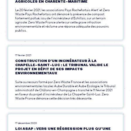
AGRICOLES EN CHARENTE-MARITIME
Le 20 février 2021, les associations Pays Rochefortais Alert’ et Zero
Waste Pays Rochefortais ont dénoncé la présence de compost
fortement pollué, issu de l’incinérateur d’Echillais, sur un terrain
agricole. Zero Waste France alerte sur cette grave infraction
environnementale et réclame une réponse adéquate des pouvoirs
publics.
17 février 2021
CONSTRUCTION D’UN INCINÉRATEUR À LA
CHAPELLE-SAINT-LUC : LE TRIBUNAL VALIDE LE
PROJET EN DÉPIT DE SES IMPACTS
ENVIRONNEMENTAUX
Suite au recours formé par Zero Waste France et les associations
environnementales locales Aube Durable et Aube Ecologie, le Tribunal
administratif de Châlons-en-Champagne a tranché le 11 février 2021
en faveur du projet d’incinérateur de La Chapelle-Saint-Luc. Zero
Waste France dénonce cette décision très décevante.
17 décembre 2020
LOI ASAP : VERS UNE RÉGRESSION PLUS QU’UNE