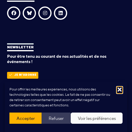
NEWSLETTER
Pour être tenu au courant de nos actualités et de nos
événements !
JE M'ABONNE
Pour offrir les meilleures expériences, nous utilisons des
technologies telles que les cookies. Le fait de ne pas consentir ou
POLITIQUE DE CONFIDENTIALITÉ
de retirer son consentement peut avoir un effet négatif sur
certaines caractéristiques et fonctions.
Conception & Réalisation:
Yann Rolland
+
Thibaut Caroli
Accepter
Refuser
Voir les préférences