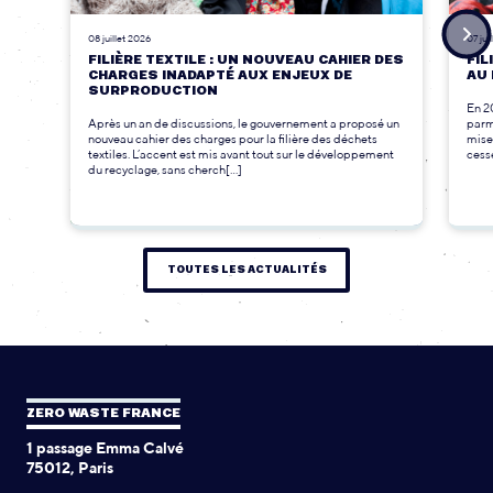
08 juillet 2026
07 jui
FILIÈRE TEXTILE : UN NOUVEAU CAHIER DES
FIL
CHARGES INADAPTÉ AUX ENJEUX DE
AU 
SURPRODUCTION
En 2
Après un an de discussions, le gouvernement a proposé un
parmi
nouveau cahier des charges pour la filière des déchets
mise
textiles. L’accent est mis avant tout sur le développement
cesse
du recyclage, sans cherch[...]
TOUTES LES ACTUALITÉS
ZERO WASTE FRANCE
1 passage Emma Calvé
75012, Paris