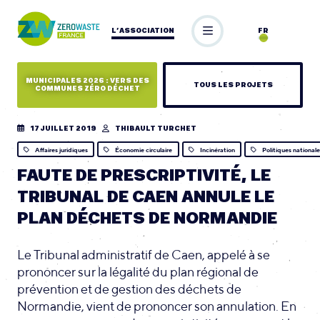
L’ASSOCIATION
FR
MUNICIPALES 2026 : VERS DES
TOUS LES PROJETS
COMMUNES ZÉRO DÉCHET
17 JUILLET 2019
THIBAULT TURCHET
Affaires juridiques
Économie circulaire
Incinération
Politiques national
FAUTE DE PRESCRIPTIVITÉ, LE
TRIBUNAL DE CAEN ANNULE LE
PLAN DÉCHETS DE NORMANDIE
Le Tribunal administratif de Caen, appelé à se
prononcer sur la légalité du plan régional de
prévention et de gestion des déchets de
Normandie, vient de prononcer son annulation. En