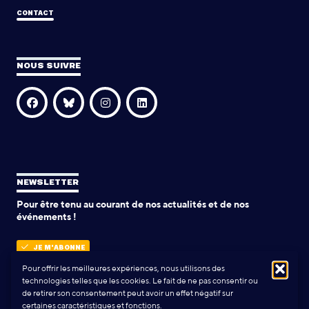
CONTACT
NOUS SUIVRE
NEWSLETTER
Pour être tenu au courant de nos actualités et de nos
événements !
JE M'ABONNE
Pour offrir les meilleures expériences, nous utilisons des
technologies telles que les cookies. Le fait de ne pas consentir ou
de retirer son consentement peut avoir un effet négatif sur
POLITIQUE DE CONFIDENTIALITÉ
certaines caractéristiques et fonctions.