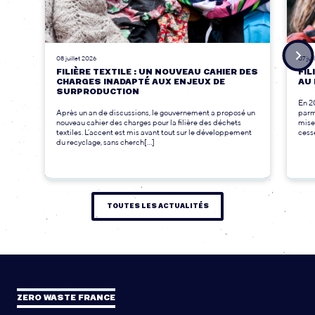
08 juillet 2026
07 jui
FILIÈRE TEXTILE : UN NOUVEAU CAHIER DES
FIL
CHARGES INADAPTÉ AUX ENJEUX DE
AU 
SURPRODUCTION
En 2
Après un an de discussions, le gouvernement a proposé un
parmi
nouveau cahier des charges pour la filière des déchets
mise
textiles. L’accent est mis avant tout sur le développement
cesse
du recyclage, sans cherch[...]
TOUTES LES ACTUALITÉS
ZERO WASTE FRANCE