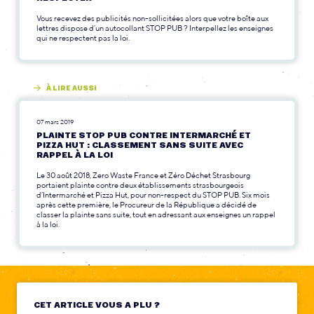
Vous recevez des publicités non-sollicitées alors que votre boîte aux
lettres dispose d’un autocollant STOP PUB ? Interpellez les enseignes
qui ne respectent pas la loi.
À LIRE AUSSI
07 mars 2019
PLAINTE STOP PUB CONTRE INTERMARCHÉ ET
PIZZA HUT : CLASSEMENT SANS SUITE AVEC
RAPPEL À LA LOI
Le 30 août 2018, Zero Waste France et Zéro Déchet Strasbourg
portaient plainte contre deux établissements strasbourgeois
d’Intermarché et Pizza Hut, pour non-respect du STOP PUB. Six mois
après cette première, le Procureur de la République a décidé de
classer la plainte sans suite, tout en adressant aux enseignes un rappel
à la loi.
CET ARTICLE VOUS A PLU ?