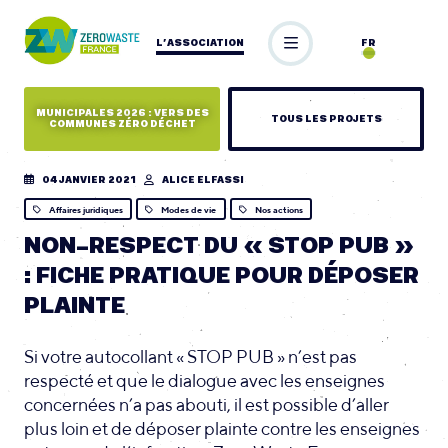
L’ASSOCIATION
FR
MUNICIPALES 2026 : VERS DES
TOUS LES PROJETS
COMMUNES ZÉRO DÉCHET
04 JANVIER 2021
ALICE ELFASSI
Affaires juridiques
Modes de vie
Nos actions
NON-RESPECT DU « STOP PUB »
: FICHE PRATIQUE POUR DÉPOSER
PLAINTE
Si votre autocollant « STOP PUB » n’est pas
respecté et que le dialogue avec les enseignes
concernées n’a pas abouti, il est possible d’aller
plus loin et de déposer plainte contre les enseignes