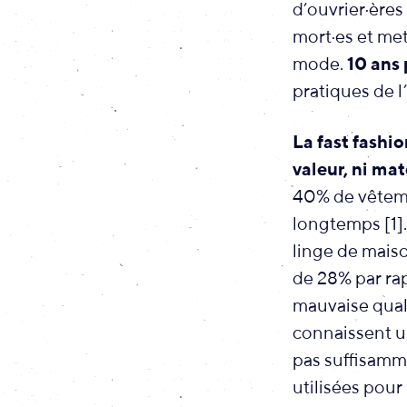
d’ouvrier·ères
mort·es et met
mode.
10 ans 
pratiques de l
La fast fashi
valeur, ni mat
40% de vêtemen
longtemps [1]
linge de mais
de 28% par rap
mauvaise quali
connaissent un
pas suffisamm
utilisées pour