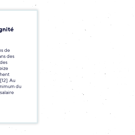
gnité
ns de
ans des
 des
seize
chent
[12]. Au
minimum du
salaire