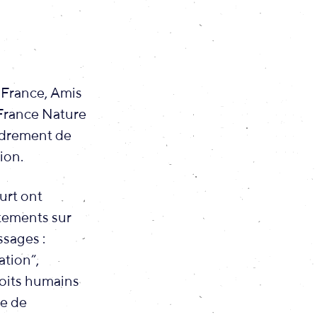
 France, Amis
 France Nature
adrement de
ion.
urt ont
tements sur
ssages :
tion”,
roits humains
ée de