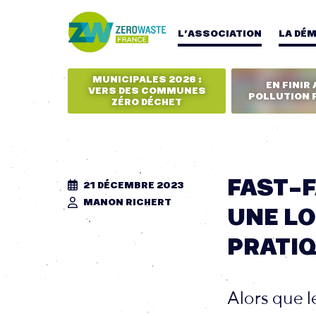
L’ASSOCIATION
LA DÉ
MUNICIPALES 2026 :
EN FINIR 
VERS DES COMMUNES
POLLUTION 
ZÉRO DÉCHET
FAST-F
21 DÉCEMBRE 2023
MANON RICHERT
UNE LO
PRATIQ
Alors que l