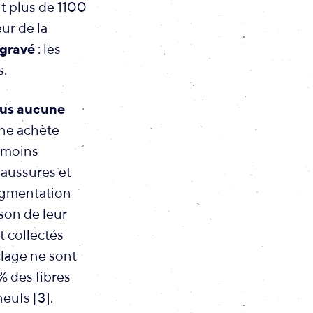
nt plus de 1100
ur de la
ggravé
: les
s.
plus aucune
ne achète
é moins
haussures et
augmentation
son de leur
t collectés
clage ne sont
 des fibres
eufs [3].