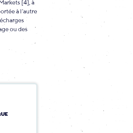
arkets [4], à
ortée à l’autre
 décharges
rage ou des
QUE