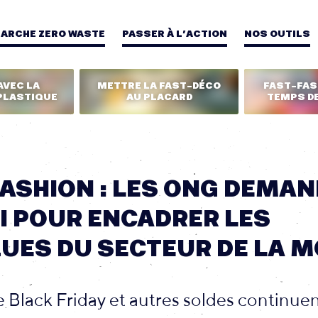
MARCHE ZERO WASTE
PASSER À L’ACTION
NOS OUTILS
AVEC LA
METTRE LA FAST-DÉCO
FAST-FASH
PLASTIQUE
AU PLACARD
TEMPS DE
ASHION : LES ONG DEMA
I POUR ENCADRER LES
UES DU SECTEUR DE LA 
e Black Friday et autres soldes continue