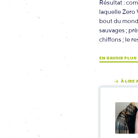
Résultat : co
laquelle Zero 
bout du monde,
sauvages ; pr
chiffons ; le r
EN SAVOIR PLUS
À LIRE