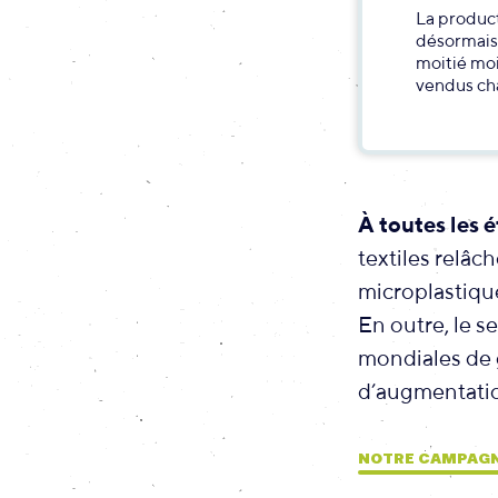
La produc
désormais 
moitié moi
vendus cha
À toutes les 
textiles relâ
microplastiques
En outre, le s
mondiales de g
d’augmentatio
NOTRE CAMPAG