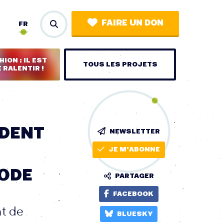
FAIRE UN DON
FR
ION : IL EST
TOUS LES PROJETS
 RALENTIR !
NDENT
NEWSLETTER
JE M'ABONNE
MODE
PARTAGER
FACEBOOK
nt de
BLUESKY