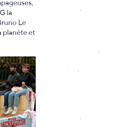
tapageuses,
G la
Bruno Le
a planète et