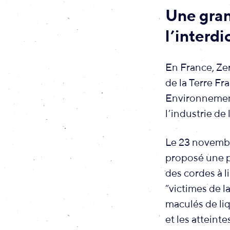
Une gran
l’interdi
En France, Ze
de la Terre F
Environnemen
l’industrie de
Le 23 novembre
proposé une p
des cordes à l
“victimes de 
maculés de liq
et les atteint