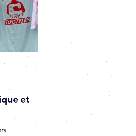
ique et
ers