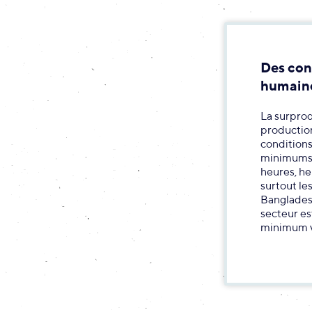
Des con
humain
La surprod
production
conditions
minimums vi
heures, he
surtout le
Banglades
secteur es
minimum vi