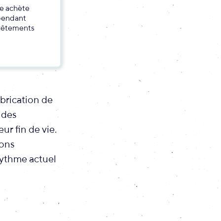
ne achète
ependant
 vêtements
fabrication de
 des
ur fin de vie.
ions
 rythme actuel