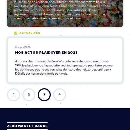
A l’occasion des négociations internationales pour mettre fin à la
pollution plastique, Zero Waste France se mobilise aux côtés de ses
partenaires associatifs afin de demander l'adoption d'une
réglementation ambitieuse pour réduire la production plastique au
niveau international, européen, national et local.
ACTUALITÉS
31 mars 2023
NOS ACTUS PLAIDOYER EN 2023
Au cœur des missions de Zero Waste France depuis sa création en
1997, le plaidoyer de l’association est indispensable pour faire avancer
les politiques publiques vers plus de « zéro déchet, zéro gaspillage ».
Détails sur nos actions mois par mois.
1
2
3
4
ZERO WASTE FRANCE