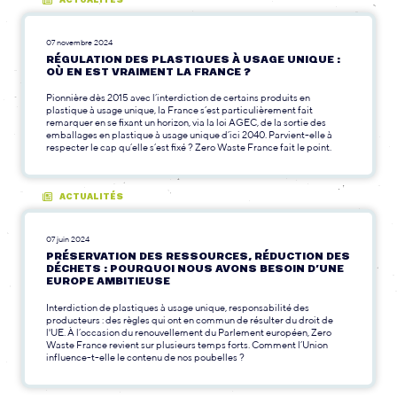
ACTUALITÉS
07 novembre 2024
RÉGULATION DES PLASTIQUES À USAGE UNIQUE :
OÙ EN EST VRAIMENT LA FRANCE ?
Pionnière dès 2015 avec l’interdiction de certains produits en
plastique à usage unique, la France s’est particulièrement fait
remarquer en se fixant un horizon, via la loi AGEC, de la sortie des
emballages en plastique à usage unique d’ici 2040. Parvient-elle à
respecter le cap qu’elle s’est fixé ? Zero Waste France fait le point.
ACTUALITÉS
07 juin 2024
PRÉSERVATION DES RESSOURCES, RÉDUCTION DES
DÉCHETS : POURQUOI NOUS AVONS BESOIN D’UNE
EUROPE AMBITIEUSE
Interdiction de plastiques à usage unique, responsabilité des
producteurs : des règles qui ont en commun de résulter du droit de
l'UE. À l’occasion du renouvellement du Parlement européen, Zero
Waste France revient sur plusieurs temps forts. Comment l’Union
influence-t-elle le contenu de nos poubelles ?