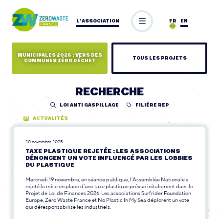
L’ASSOCIATION
FR
EN
MUNICIPALES 2026 : VERS DES
TOUS LES PROJETS
COMMUNES ZÉRO DÉCHET
RECHERCHE
LOI ANTI GASPILLAGE
FILIÈRE REP
ACTUALITÉS
20 novembre 2025
TAXE PLASTIQUE REJETÉE : LES ASSOCIATIONS
DÉNONCENT UN VOTE INFLUENCÉ PAR LES LOBBIES
DU PLASTIQUE
Mercredi 19 novembre, en séance publique, l’Assemblée Nationale a
rejeté la mise en place d’une taxe plastique prévue initalement dans le
Projet de Loi de Finances 2026. Les associations Surfrider Foundation
Europe, Zero Waste France et No Plastic In My Sea déplorent un vote
qui déresponsabilise les industriels.