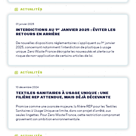
ACTUALITÉS
01 janvier 2025
INTERDICTIONS AU 1ᵉʳ JANVIER 2025 : ÉVITER LES
RETOURS EN ARRIÈRE
De nouvelles dispositions réglementaires s’appliquent au 1ᵉʳ janvier
2025, concernant notamment l’interdiction de plastique à usage
unique. Zero Waste France décrypte les nouveautés et alerte sur le
risque de non-application de certains articles de loi.
ACTUALITÉS
10 décembre 2024
TEXTILES SANITAIRES À USAGE UNIQUE : UNE
FILIÈRE REP ATTENDUE, MAIS DÉJÀ DÉCEVANTE
Promise comme une avancée majeure, la filière REP pour les Textiles
Sanitaires à Usage Unique se limite, dans son projet d’arrêté, aux
seules lingettes. Pour Zero Waste France, cette restriction compromet
gravement son ambition environnementale.