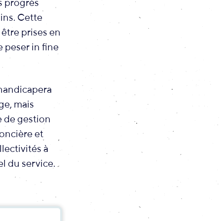
s progrès
ins. Cette
être prises en
 peser in fine
’handicapera
ge, mais
e de gestion
oncière et
lectivités à
l du service.