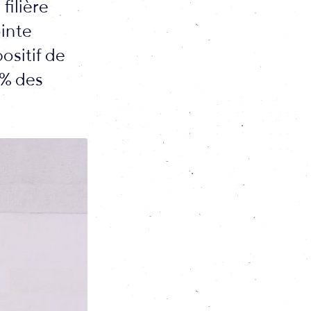
filière
ointe
ositif de
5% des