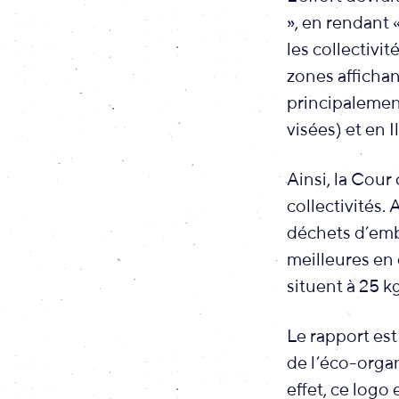
», en rendant 
les collectivi
zones afficha
principalement
visées) et en I
Ainsi, la Cour
collectivités.
déchets d’emba
meilleures en 
situent à 25 kg
Le rapport est
de l’éco-orga
effet, ce logo