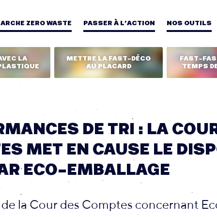
MARCHE ZERO WASTE
PASSER À L’ACTION
NOS OUTILS
AVEC LA
METTRE LA FAST-DÉCO
FAST-FASH
PLASTIQUE
AU PLACARD
TEMPS DE
MANCES DE TRI : LA COU
S MET EN CAUSE LE DISP
PAR ECO-EMBALLAGE
 de la Cour des Comptes concernant Ec