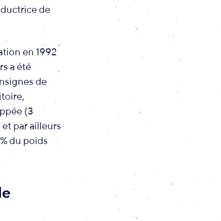
roductrice de
ation en 1992
s a été
onsignes de
toire,
oppée (3
et par ailleurs
 % du poids
de