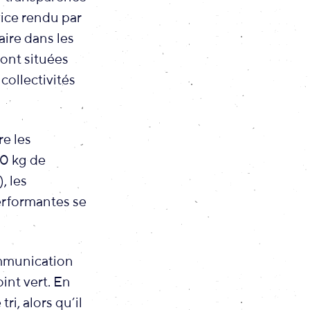
vice rendu par
aire dans les
ont situées
collectivités
re les
50 kg de
, les
performantes se
ommunication
int vert. En
i, alors qu’il