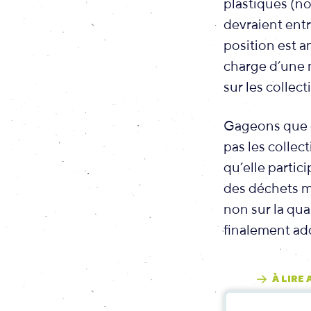
plastiques (no
devraient entr
position est 
charge d’une m
sur les collecti
Gageons que c
pas les collec
qu’elle partic
des déchets m
non sur la qua
finalement ado
À LIRE