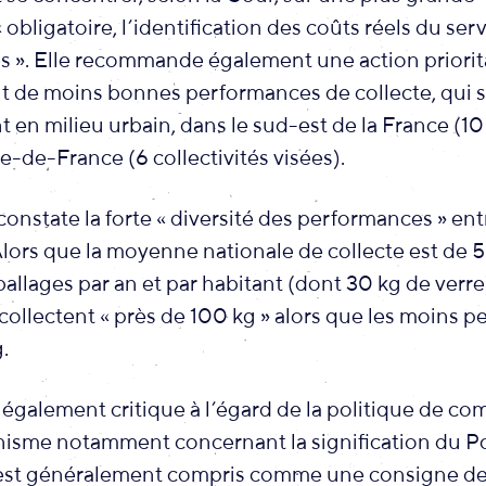
« obligatoire, l’identification des coûts réels du ser
tés ». Elle recommande également une action priorit
nt de moins bonnes performances de collecte, qui s
 en milieu urbain, dans le sud-est de la France (10 
le-de-France (6 collectivités visées).
 constate la forte « diversité des performances » ent
 Alors que la moyenne nationale de collecte est de 
llages par an et par habitant (dont 30 kg de verre)
collectent « près de 100 kg » alors que les moins 
.
 également critique à l’égard de la politique de c
nisme notamment concernant la signification du Po
 est généralement compris comme une consigne de tr