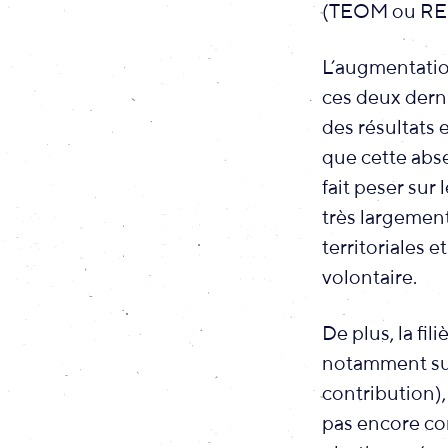
(TEOM ou REO
L’augmentatio
ces deux dern
des résultats 
que cette abse
fait peser sur
très largement
territoriales 
volontaire.
De plus, la fi
notamment sur
contribution),
pas encore con