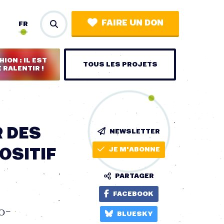
FAIRE UN DON
FR
ION : IL EST
TOUS LES PROJETS
 RALENTIR !
R DES
NEWSLETTER
OSITIF
JE M'ABONNE
PARTAGER
FACEBOOK
o-
BLUESKY