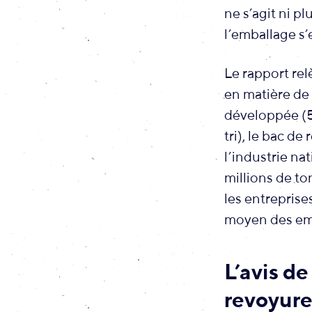
ne s’agit ni pl
l’emballage s’
Le rapport re
en matière de
développée (5
tri), le bac de
l’industrie n
millions de to
les entreprise
moyen des em
L’avis de
revoyure