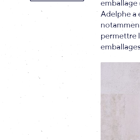
emballage 
Adelphe a é
notamment l
permettre l
emballages