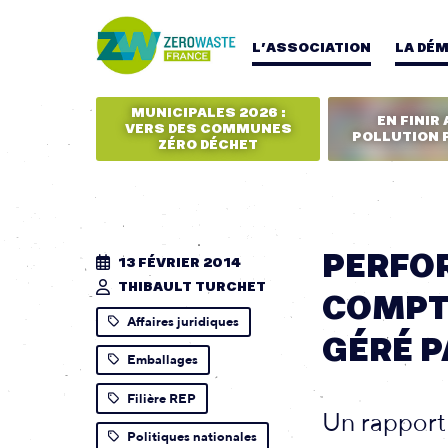
L’ASSOCIATION
LA DÉ
MUNICIPALES 2026 :
EN FINIR 
VERS DES COMMUNES
POLLUTION 
ZÉRO DÉCHET
PERFOR
13 FÉVRIER 2014
THIBAULT TURCHET
COMPTE
Affaires juridiques
GÉRÉ 
Emballages
Filière REP
Un rapport
Politiques nationales