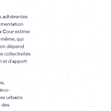
es adhérentes
ugmentation
La Cour estime
i-même, qui
tion dépend
s collectivités
i et d’apport
ès,
’éco-
res urbains
i des