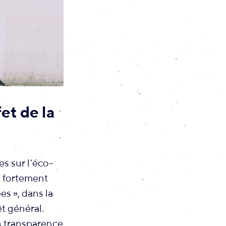
et de la
es sur l’éco-
t fortement
es », dans la
t général.
 « transparence