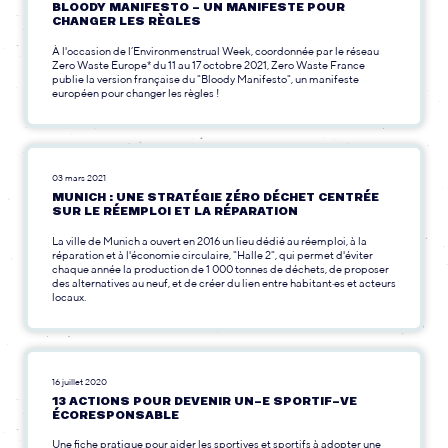
BLOODY MANIFESTO – UN MANIFESTE POUR
CHANGER LES RÈGLES
À l'occasion de l’Environmenstrual Week, coordonnée par le réseau
Zero Waste Europe* du 11 au 17 octobre 2021, Zero Waste France
publie la version française du "Bloody Manifesto", un manifeste
européen pour changer les règles !
03 mars 2021
MUNICH : UNE STRATÉGIE ZÉRO DÉCHET CENTRÉE
SUR LE RÉEMPLOI ET LA RÉPARATION
La ville de Munich a ouvert en 2016 un lieu dédié au réemploi, à la
réparation et à l'économie circulaire, "Halle 2", qui permet d'éviter
chaque année la production de 1 000 tonnes de déchets, de proposer
des alternatives au neuf, et de créer du lien entre habitant·es et acteurs
locaux.
16 juillet 2020
13 ACTIONS POUR DEVENIR UN-E SPORTIF-VE
ÉCORESPONSABLE
Une fiche pratique pour aider les sportives et sportifs à adopter une