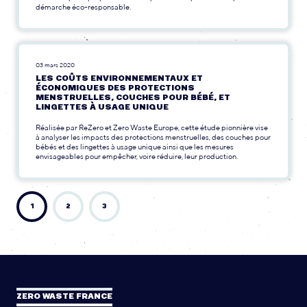
démarche éco-responsable.
03 mars 2020
LES COÛTS ENVIRONNEMENTAUX ET
ÉCONOMIQUES DES PROTECTIONS
MENSTRUELLES, COUCHES POUR BÉBÉ, ET
LINGETTES À USAGE UNIQUE
Réalisée par ReZero et Zero Waste Europe, cette étude pionnière vise
à analyser les impacts des protections menstruelles, des couches pour
bébés et des lingettes à usage unique ainsi que les mesures
envisageables pour empêcher, voire réduire, leur production.
1
2
3
ZERO WASTE FRANCE