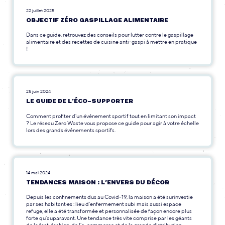
22 juillet 2025
OBJECTIF ZÉRO GASPILLAGE ALIMENTAIRE
Dans ce guide, retrouvez des conseils pour lutter contre le gaspillage
alimentaire et des recettes de cuisine anti-gaspi à mettre en pratique
!
25 juin 2024
LE GUIDE DE L’ÉCO-SUPPORTER
Comment profiter d’un événement sportif tout en limitant son impact
? Le réseau Zero Waste vous propose ce guide pour agir à votre échelle
lors des grands événements sportifs.
14 mai 2024
TENDANCES MAISON : L’ENVERS DU DÉCOR
Depuis les confinements dus au Covid-19, la maison a été surinvestie
par ses habitant·es : lieu d’enfermement subi mais aussi espace
refuge, elle a été transformée et personnalisée de façon encore plus
forte qu’auparavant. Une tendance très vite comprise par les géants
de la fast-fashion, de l’e-commerce et de la grande distribution.