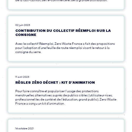
02 juin 2023
CONTRIBUTION DU COLLECTIF RÉEMPLOI SUR LA
CONSIGNE
Avec le collectif Réemploi, Zero Waste France a fait des propositions
pour l’adoption d’une feuille de route réemploi visant le retour à la
consigne du verre.
11 avril 2023
RÈGLES ZÉRO DÉCHET : KIT D’ANIMATION
Pour faire connaître et populariser l’usage des protections
menstruelles alternatives auprès de publics cibles (utilisateur·rices,
professionnel·les de santé et de l’éducation, grand public), Zero Waste
France a conçu un kit d’animation.
14 octobre 2021