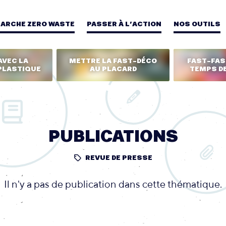
MARCHE ZERO WASTE
PASSER À L’ACTION
NOS OUTILS
AVEC LA
METTRE LA FAST-DÉCO
FAST-FASH
PLASTIQUE
AU PLACARD
TEMPS DE
PUBLICATIONS
REVUE DE PRESSE
Il n'y a pas de publication dans cette thématique.