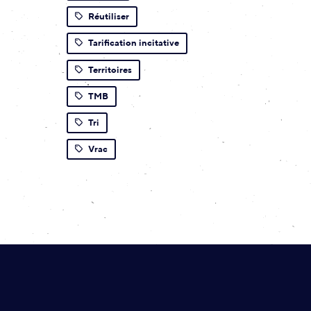
Réutiliser
Tarification incitative
Territoires
TMB
Tri
Vrac