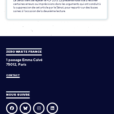
Le Sénat vient de rejeter le PLF 2013. La présente note vise à rectifier
certaines erreurs ou imprécisions dans les arguments qui ont conduit à
la suppression de cet article par le Sénat, pour repartir sur des bases
saines à l’occasion de la deuxième lecture.
ZERO WASTE FRANCE
1 passage Emma Calvé
75012, Paris
CONTACT
NOUS SUIVRE