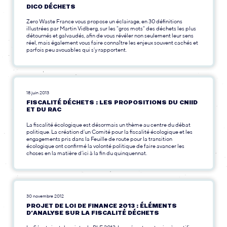
DICO DÉCHETS
Zero Waste France vous propose un éclairage, en 30 définitions
illustrées par Martin Vidberg, sur les "gros mots" des déchets les plus
détournés et galvaudés, afin de vous révéler non seulement leur sens
réel, mais également vous faire connaître les enjeux souvent cachés et
parfois peu avouables qui s’y rapportent.
18 juin 2013
FISCALITÉ DÉCHETS : LES PROPOSITIONS DU CNIID
ET DU RAC
La fiscalité écologique est désormais un thème au centre du débat
politique. La création d’un Comité pour la fiscalité écologique et les
engagements pris dans la Feuille de route pour la transition
écologique ont confirmé la volonté politique de faire avancer les
choses en la matière d’ici à la fin du quinquennat.
30 novembre 2012
PROJET DE LOI DE FINANCE 2013 : ÉLÉMENTS
D’ANALYSE SUR LA FISCALITÉ DÉCHETS