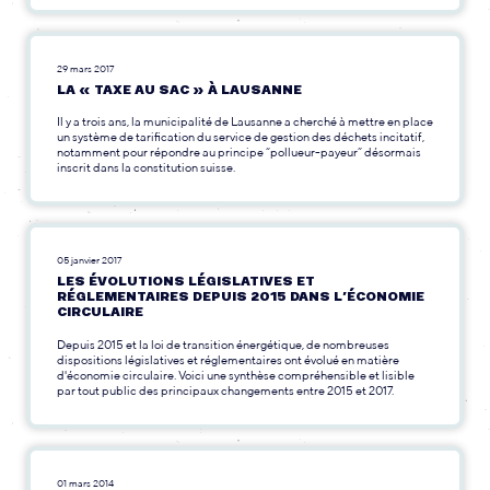
29 mars 2017
LA « TAXE AU SAC » À LAUSANNE
Il y a trois ans, la municipalité de Lausanne a cherché à mettre en place
un système de tarification du service de gestion des déchets incitatif,
notamment pour répondre au principe “pollueur-payeur” désormais
inscrit dans la constitution suisse.
05 janvier 2017
LES ÉVOLUTIONS LÉGISLATIVES ET
RÉGLEMENTAIRES DEPUIS 2015 DANS L’ÉCONOMIE
CIRCULAIRE
Depuis 2015 et la loi de transition énergétique, de nombreuses
dispositions législatives et réglementaires ont évolué en matière
d'économie circulaire. Voici une synthèse compréhensible et lisible
par tout public des principaux changements entre 2015 et 2017.
01 mars 2014