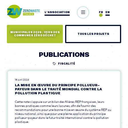
L’ASSOCIATION
FR
EN
MUNICIPALES 2026 : VERS DES
TOUS LES PROJETS
COMMUNES ZÉRO DÉCHET
PUBLICATIONS
FISCALITÉ
18 avril 2024
LA MISE EN ŒUVRE DU PRINCIPE POLLUEUR-
PAYEUR DANS LE TRAITÉ MONDIAL CONTRE LA
POLLUTION PLASTIQUE
Cette note s’appuie sur un bilan des filières REP françaises, leurs
bonnes pratiques comme leurs lacunes, afin de fournir des
recommandations pour une bonne mise en œuvre du système REP au
niveau national, ainsi que pour une pleine application du principe
pollueur-payeur dans le futur traité international contre la pollution
plastique.