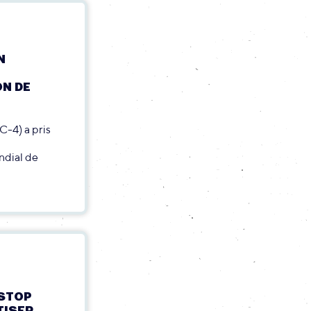
N
ON DE
C-4) a pris
ondial de
 STOP
TISER