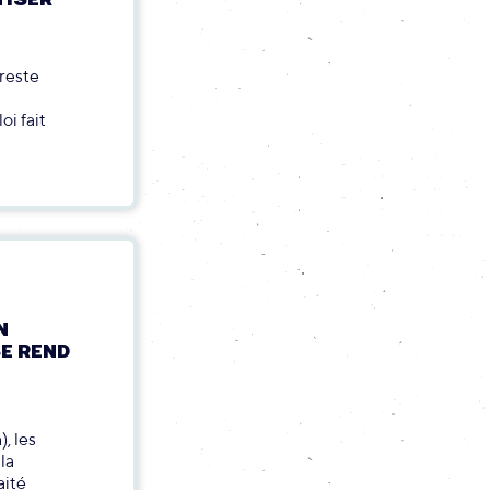
 reste
oi fait
N
SE REND
, les
la
aité