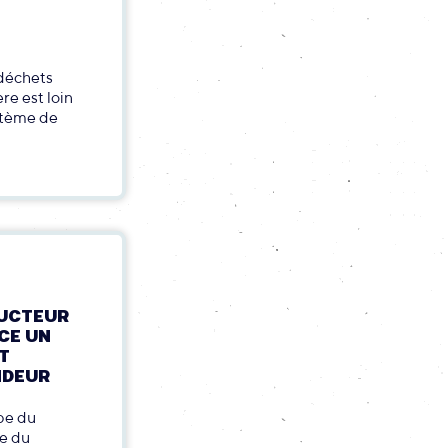
 déchets
ère est loin
ystème de
DUCTEUR
CE UN
T
NDEUR
pe du
te du