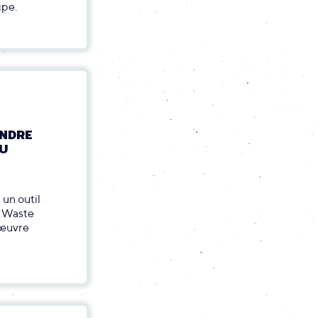
ipe.
ENDRE
DU
 un outil
o Waste
 œuvre