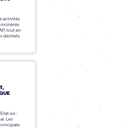
s activités
incinérés.
AP, tout en
s déchets.
T,
IQUE
Etat vis-
al. Les
principale