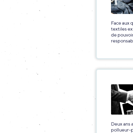
Face aux q
textiles ex
de pouvoir
responsabi
Deux ans a
pollueur-p