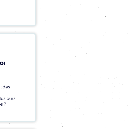
OI
E
: des
lusieurs
s ?