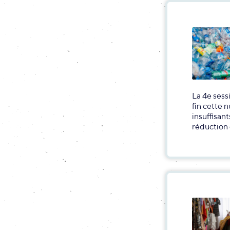
La 4e sess
fin cette 
insuffisant
réduction 