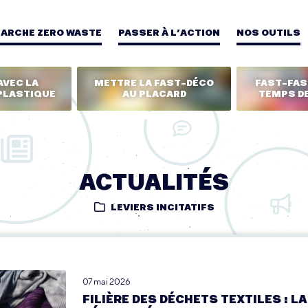
MARCHE ZERO WASTE
PASSER À L’ACTION
NOS OUTILS
AVEC LA
METTRE LA FAST-DÉCO
FAST-FASH
PLASTIQUE
AU PLACARD
TEMPS DE
ACTUALITÉS
LEVIERS INCITATIFS
07 mai 2026
FILIÈRE DES DÉCHETS TEXTILES : LA