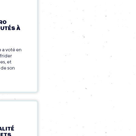
ERO
PUTÉS À
 a voté en
frider
es, et
e de son
ALITÉ
HETS