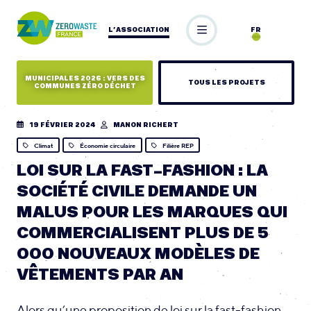
L’ASSOCIATION
FR
MUNICIPALES 2026 : VERS DES
TOUS LES PROJETS
COMMUNES ZÉRO DÉCHET
19 FÉVRIER 2024
MANON RICHERT
Climat
Économie circulaire
Filière REP
LOI SUR LA FAST-FASHION : LA
SOCIÉTÉ CIVILE DEMANDE UN
MALUS POUR LES MARQUES QUI
COMMERCIALISENT PLUS DE 5
000 NOUVEAUX MODÈLES DE
VÊTEMENTS PAR AN
Alors qu’une proposition de loi sur la fast-fashion