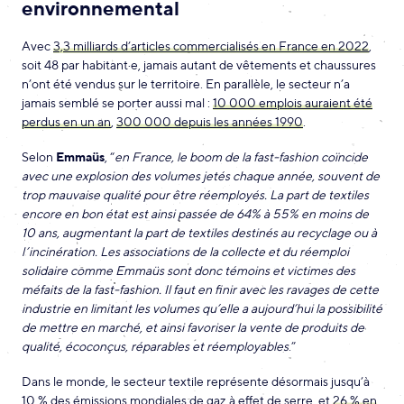
environnemental
Avec
3,3 milliards d’articles commercialisés en France en 2022
,
soit 48 par habitant·e, jamais autant de vêtements et chaussures
n’ont été vendus sur le territoire. En parallèle, le secteur n’a
jamais semblé se porter aussi mal :
10 000 emplois auraient été
perdus en un an
,
300 000 depuis les années 1990
.
Selon
Emmaüs
, “
en France, le boom de la fast-fashion coïncide
avec une explosion des volumes jetés chaque année, souvent de
trop mauvaise qualité pour être réemployés. La part de textiles
encore en bon état est ainsi passée de 64% à 55% en moins de
10 ans, augmentant la part de textiles destinés au recyclage ou à
l’incinération. Les associations de la collecte et du réemploi
solidaire comme Emmaüs sont donc témoins et victimes des
méfaits de la fast-fashion. Il faut en finir avec les ravages de cette
industrie en limitant les volumes qu’elle a aujourd’hui la possibilité
de mettre en marché, et ainsi favoriser la vente de produits de
qualité, écoconçus, réparables et réemployables
.”
Dans le monde, le secteur textile représente désormais jusqu’à
10 % des émissions mondiales de gaz à effet de serre, et
26 % en