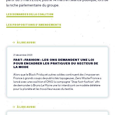
la niche parlementaire du groupe.
LES DEMANDES DE LA COALITION
LES PROPOSITIONS D’AMENDEMENTS
À LIRE AUSSI
21 décembre 2023
FAST-FASHION : LES ONG DEMANDENT UNE LOI
POUR ENCADRER LES PRATIQUES DU SECTEUR DE
LA MODE
Alors que le Black Friday et autres soldes continuent de s’imposer en
France à grands coups de publicités tapageuses, Zero Waste France a
lancé avec une coalition d’ONG la campagne “Stop fast-fashion” afin
de demander à Bruno Le Maire une loi interdisant ce modèle délétère
pour la planète et les travailleur·euses du textile.
À LIRE AUSSI