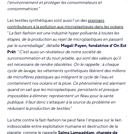
l’environnement et protéger les consommateurs et
consommatrices
.”
Les textiles synthétiques sont aussi l’un des
premiers
contributeurs à la pollution aux microplastiques dans les océans
.
“
La fast-fashion est une industrie hyper polluante à toutes les
étapes, de la production au rejet de microplastiques en passant
par le suremballage
”, détaille
Magali Payen, fondatrice d’On Est
Prêt
. “
C’est aussi un révélateur de notre société de
surconsommation et du tout-jetable, qui sont des valeurs qu’il
est nécessaire de rendre obsolètes. On le rappelle : à chaque
cycle de lavage, les vêtements synthétiques libèrent des millions
de microfibres plastiques qui intègrent le cycle de l’eau et
contaminent nos océans et la pluie. Ce phénomène est alarmant
quand on sait que les microplastiques, persistants et presque
impossibles à éliminer, représentent un fléau pour la santé
publique. Il faut donc s’attaquer à la source du problème en
réduisant la production de textiles
.”
La lutte contre la fast-fashion ne peut faire l’impasse sur le lien
indissociable entre exploitation humaine et destruction de la
planète, comme le rappelle
Salma Lamqaddam, chargée de