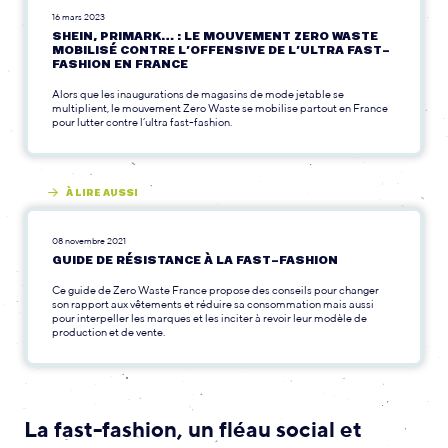
16 mars 2023
SHEIN, PRIMARK… : LE MOUVEMENT ZERO WASTE
MOBILISÉ CONTRE L’OFFENSIVE DE L’ULTRA FAST-
FASHION EN FRANCE
Alors que les inaugurations de magasins de mode jetable se
multiplient, le mouvement Zero Waste se mobilise partout en France
pour lutter contre l’ultra fast-fashion.
À LIRE AUSSI
08 novembre 2021
GUIDE DE RÉSISTANCE À LA FAST-FASHION
Ce guide de Zero Waste France propose des conseils pour changer
son rapport aux vêtements et réduire sa consommation mais aussi
pour interpeller les marques et les inciter à revoir leur modèle de
production et de vente.
La fast-fashion, un fléau social et