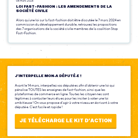
06 mars 2024
LOI FAST-FASHION : LES AMENDEMENTS DE LA
SOCIÉTÉ CIVILE
Alors qu’une loi sur la fast-fashion doit être discutée le 7 mars 2024 en
commission du développement durable, retrouvez les propositions
des 7 organisations de la société civile membres de la coalition Stop
Fast-Fashion.
J’INTERPELLE MON·A DÉPUTÉ·E !
Avant le 14 mars, interpellez vos député·es afin d’obtenir une loi qui
pénalise TOUTES les enseignes de fast-fashion, ainsi que les
plateformes de commerce en ligne. Tou·tes les citoyen·nes sont
légitimes à contacter leurs élu·es pour les inciter à voter une loi
ambitieuse ! On vous propose d’agir à votre niveau en écrivant à votre
député·e. C’est facile et rapide !
JE TÉLÉCHARGE LE KIT D’ACTION