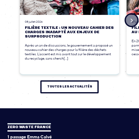
08 juillet 2026
07 jui
FILIÈRE TEXTILE : UN NOUVEAU CAHIER DES
FIL
CHARGES INADAPTÉ AUX ENJEUX DE
AU 
SURPRODUCTION
En 2
Après un an de discussions, le gouvernement a proposé un
parmi
nouveau cahier des charges pour la filière des déchets
mise
textiles. L’accent est mis avant tout sur le développement
cesse
du recyclage, sans cherch[...]
TOUTES LES ACTUALITÉS
ZERO WASTE FRANCE
1 passage Emma Calvé